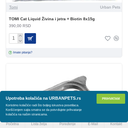
Tomi
Urban Pets
TOMI Cat Liquid Živina i jetra + Biotin 8x15g
390,00 RSD
Imate pitanja?
Upotreba kolačića na URBANPETS.rs
PRIHVATAM
PRIMENI FILTER
Koristimo kolačiće radi što boljeg iskustva posetilaca.
Korišćenjem sajta smatra se da potvrđujete prihvatanje
kolačića na našim stranicama.
Početna
Lista želja
Poređenje
E-Mail
Kontakt