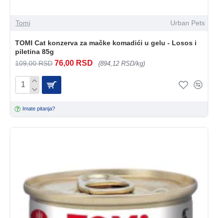
Tomi
Urban Pets
TOMI Cat konzerva za mačke komadići u gelu - Losos i
piletina 85g
76,00 RSD
109,00 RSD
(894,12 RSD/kg)
Imate pitanja?