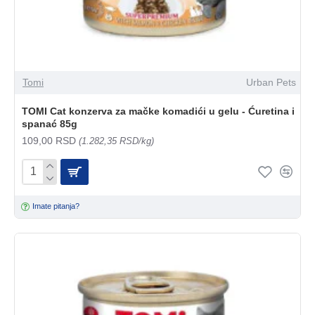
Tomi
Urban Pets
TOMI Cat konzerva za mačke komadići u gelu - Ćuretina i
spanać 85g
109,00 RSD
(1.282,35 RSD/kg)
Imate pitanja?