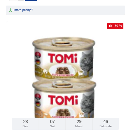
Imate pitanja?
-30 %
23
07
29
45
Dan
Sat
Minut
Sekunde