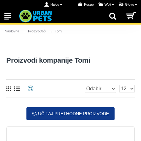
Nalog
Posao
Wolt
Glovo
Proizvođači
Tomi
Naslovna
Proizvodi kompanije Tomi
UČITAJ PRETHODNE PROIZVODE