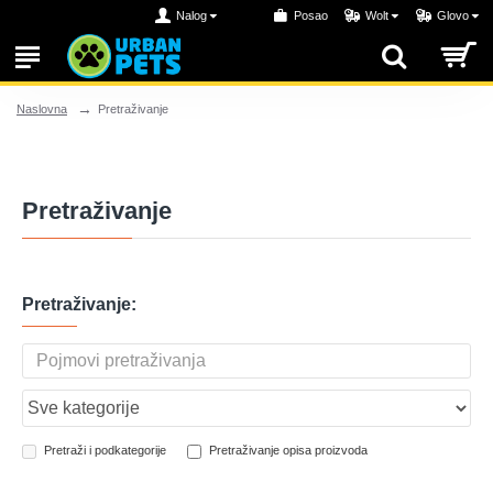
Nalog
Posao
Wolt
Glovo
Pretraživanje
Naslovna
Pretraživanje
Pretraživanje:
Pretraži i podkategorije
Pretraživanje opisa proizvoda