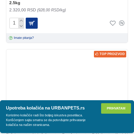
2.5kg
2.320,00 RSD
(928,00 RSD/kg)
Imate pitanja?
TOP PROIZVOD
Upotreba kolačića na URBANPETS.rs
PRIHVATAM
PRIMENI FILTER
Koristimo kolačiće radi što boljeg iskustva posetilaca.
Korišćenjem sajta smatra se da potvrđujete prihvatanje
kolačića na našim stranicama.