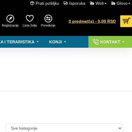
Prati pošiljku
Isporuka
Wolt
Glovo
0 predmet(a) - 0,00 RSD
Registracija
Lista želja
Poređenje
A I TERARISTIKA
KONJI
KONTAKT