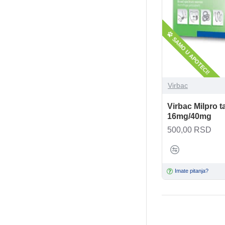
SAMO U APOTECI!
Virbac
Virbac Milpro 
16mg/40mg
500,00 RSD
Imate pitanja?