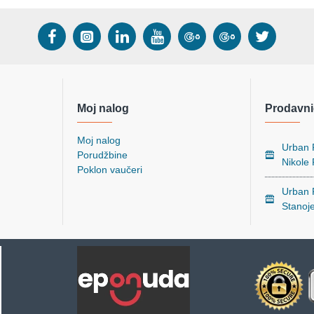
Moj nalog
Prodavni
Moj nalog
Urban P
Porudžbine
Nikole
Poklon vaučeri
Urban P
Stanoj