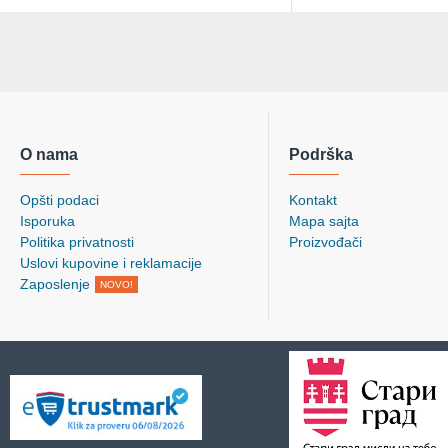
O nama
Podrška
Opšti podaci
Kontakt
Isporuka
Mapa sajta
Politika privatnosti
Proizvođači
Uslovi kupovine i reklamacije
Zaposlenje
NOVO!