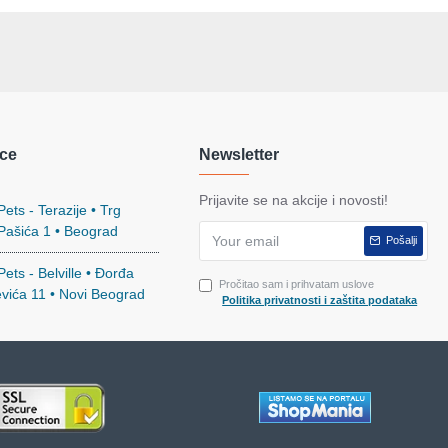
ce
Newsletter
Prijavite se na akcije i novosti!
ets - Terazije • Trg
 Pašića 1 • Beograd
Pošalji
ets - Belville • Đorđa
Pročitao sam i prihvatam uslove
evića 11 • Novi Beograd
Politika privatnosti i zaštita podataka