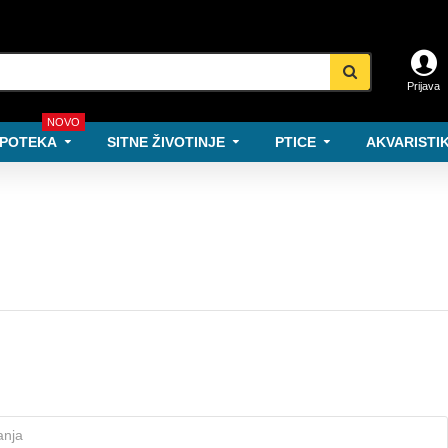
Prijava
NOVO
POTEKA
SITNE ŽIVOTINJE
PTICE
AKVARISTIK