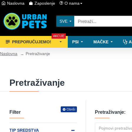
Naslovna
Zaposlenje
O nama
SVE
AKCIJE
PREPORUČUJEMO!
PSI
MAČKE
A
Naslovna
Pretraživanje
Pretraživanje
Obriši
Filter
Pretraživanje:
TIP SREDSTVA