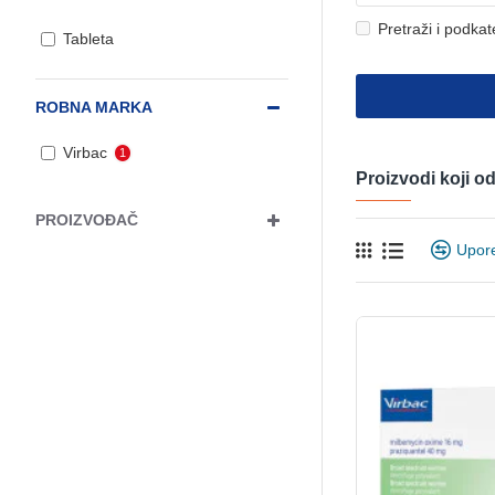
Pretraži i podkat
Tableta
ROBNA MARKA
Virbac
1
Proizvodi koji 
PROIZVOĐAČ
Upor