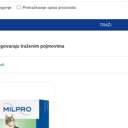
egorije
Pretraživanje opisa proizvoda
TRAŽI
odgovaraju traženim pojmovima
edi