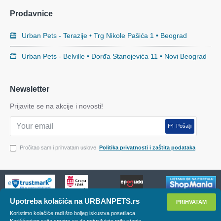
Prodavnice
Urban Pets - Terazije • Trg Nikole Pašića 1 • Beograd
Urban Pets - Belville • Đorđa Stanojevića 11 • Novi Beograd
Newsletter
Prijavite se na akcije i novosti!
Pošalji
Pročitao sam i prihvatam uslove
Politika privatnosti i zaštita podataka
Upotreba kolačića na URBANPETS.rs
PRIHVATAM
PRIMENI FILTER
Koristimo kolačiće radi što boljeg iskustva posetilaca.