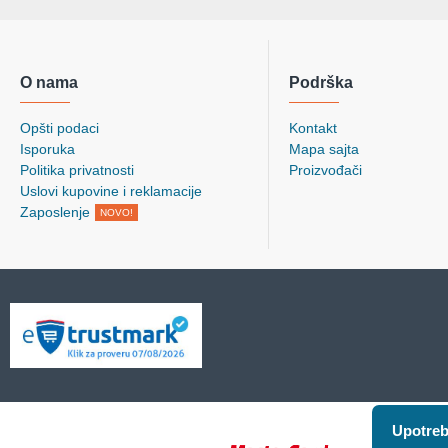
O nama
Podrška
Opšti podaci
Kontakt
Isporuka
Mapa sajta
Politika privatnosti
Proizvođači
Uslovi kupovine i reklamacije
Zaposlenje
NOVO!
Upotreb