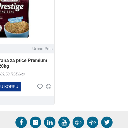
Urban Pets
rana za ptice Premium
 20kg
389,50 RSD/kg)
 U KORPU