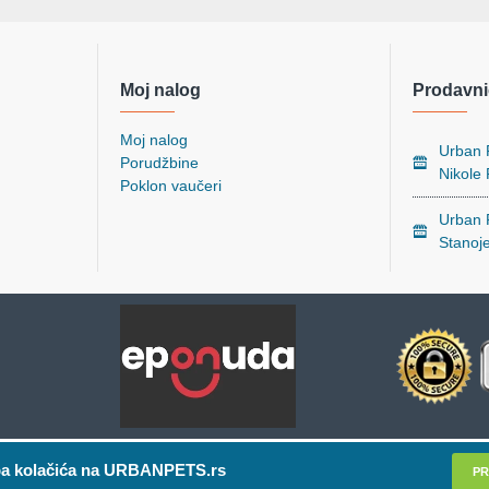
Moj nalog
Prodavni
Moj nalog
Urban P
Porudžbine
Nikole
Poklon vaučeri
Urban P
Stanoj
a kolačića na URBANPETS.rs
PR