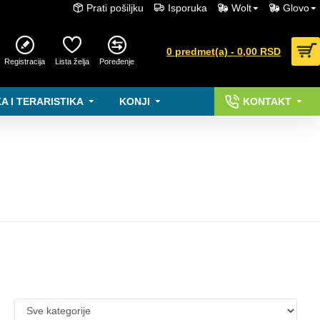
Prati pošiljku
Isporuka
Wolt
Glovo
0 predmet(a) - 0,00 RSD
Registracija
Lista želja
Poređenje
A I TERARISTIKA
KONJI
KONTAKT