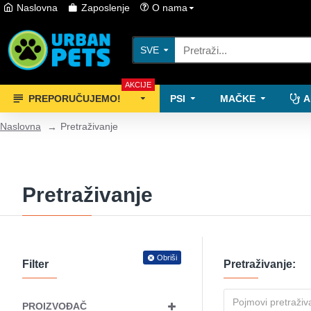
Naslovna
Zaposlenje
O nama
SVE
AKCIJE
PREPORUČUJEMO!
PSI
MAČKE
A
Naslovna
Pretraživanje
Pretraživanje
Obriši
Filter
Pretraživanje:
PROIZVOĐAČ