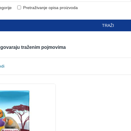
egorije
Pretraživanje opisa proizvoda
TRAŽI
odgovaraju traženim pojmovima
edi