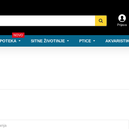
Prijava
NOVO
POTEKA
SITNE ŽIVOTINJE
PTICE
AKVARISTIK