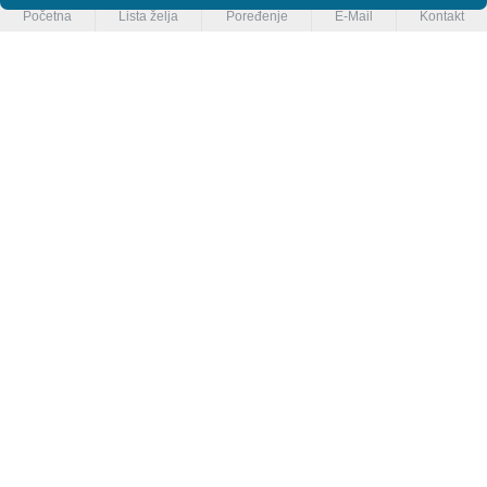
Početna
Lista želja
Poređenje
E-Mail
Kontakt
Trovet
Urban Pets
Trovet Renal & Oxalate veterinarska dijeta za mačke 2.5kg
3.390,00 RSD
(1.356,00 RSD/kg)