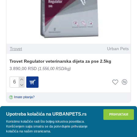
Trovet
Urban Pets
Trovet Regulator veterinarska dijeta za pse 2.5kg
3.890,00 RSD
(1.556,00 RSD/kg)
Imate pitanja?
Upotreba kolačića na URBANPETS.rs
PRIHVATAM
PRIMENI FILTER
Koristimo kolačiće radi što boljeg iskustva posetilaca.
Korišćenjem sajta smatra se da potvrđujete prihvatanje
kolačića na našim stranicama.