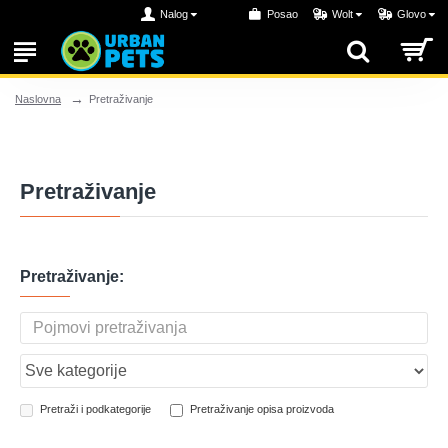
Nalog
Posao
Wolt
Glovo
Pretraživanje
Naslovna
Pretraživanje
Pretraživanje:
Pretraži i podkategorije
Pretraživanje opisa proizvoda