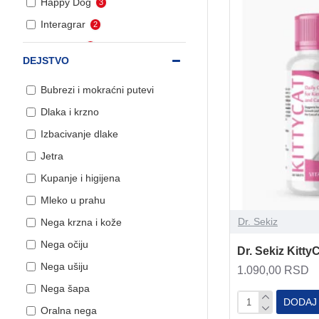
Happy Dog
3
Interagrar
2
Mediport
2
DEJSTVO
Mervue
1
Bubrezi i mokraćni putevi
Pro Nutrition
6
Dlaka i krzno
Protexin
3
Izbacivanje dlake
Regalena
17
Jetra
Trixie
6
Kupanje i higijena
Vestratek
1
Mleko u prahu
VetExpert
1
Dr. Sekiz
Nega krzna i kože
VetPlanet
3
Nega očiju
VetStar
16
Dr. Sekiz Kitty
Nega ušiju
Vet Supplements
1
1.090,00 RSD
Nega šapa
VetaPro
10
DODAJ
Oralna nega
Vetmedic
15