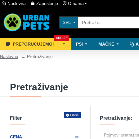
Naslovna
Zaposlenje
O nama
SVE
AKCIJE
PREPORUČUJEMO!
PSI
MAČKE
A
Naslovna
Pretraživanje
Pretraživanje
Obriši
Filter
Pretraživanje:
CENA