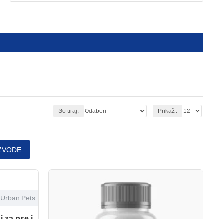
Sortiraj:
Prikaži:
ZVODE
Urban Pets
 za pse i