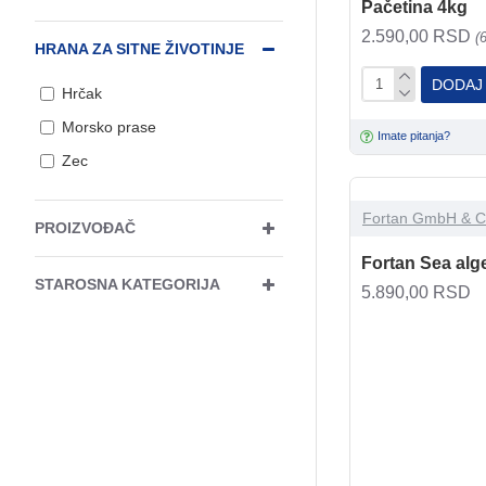
Pačetina 4kg
2.590,00 RSD
(
HRANA ZA SITNE ŽIVOTINJE
DODAJ
Hrčak
Morsko prase
Imate pitanja?
Zec
Fortan GmbH & C
PROIZVOĐAČ
Fortan Sea alg
STAROSNA KATEGORIJA
5.890,00 RSD