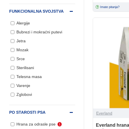
Protiv bolova
Vetoquinol
1
Imate pitanja?
FUNKCIONALNA SVOJSTVA
Srce i krvni sudovi
Vetos Pharma
7
Alergije
Sredstva za smirenje
Wepharm
22
Bubrezi i mokraćni putevi
Telesna težina
Jetra
Trening
Mozak
Varenje i želudac
Srce
Vitamini-minerali
Sterilisani
Zglobovi, kosti i hrskavice
Telesna masa
Varenje
Zglobovi
PO STAROSTI PSA
Everland
Hrana za odrasle pse
1
Everland hrana 