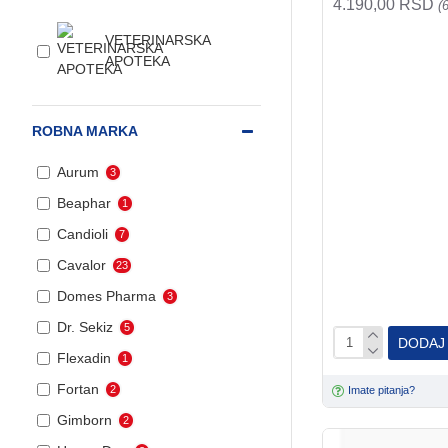
4.190,00 RSD
(
VETERINARSKA
APOTEKA
ROBNA MARKA
Aurum
3
Beaphar
1
Candioli
7
Cavalor
23
Domes Pharma
3
Dr. Sekiz
5
DODAJ
Flexadin
1
Fortan
2
Imate pitanja?
Gimborn
2