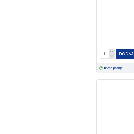
DODAJ
Imate pitanja?
Gimborn
GimCat Skin&C
- suplementi 4
300,00 RSD