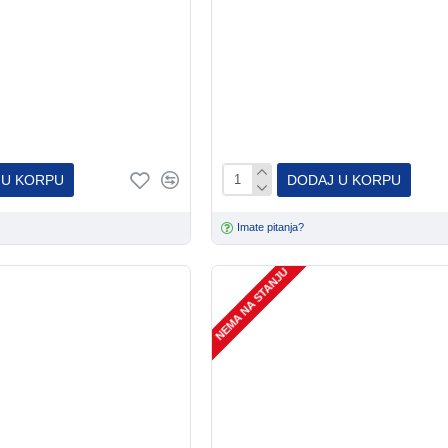
 U KORPU
DODAJ U KORPU
Imate pitanja?
NEMA NA STANJU
Happy Dog
Urban Pets
Happy Dog Arthro forte 700g
oat poslastica za mačke
5.290,00 RSD
(7.557,14 RSD/kg)
0g