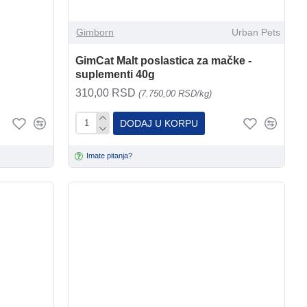
Gimborn
Urban Pets
GimCat Malt poslastica za mačke -
suplementi 40g
310,00 RSD
(7.750,00 RSD/kg)
DODAJ U KORPU
Imate pitanja?
Urban Pets