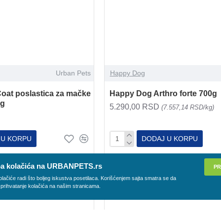
 U KORPU
DODAJ U KORPU
Imate pitanja?
a kolačića na URBANPETS.rs
PR
olačiće radi što boljeg iskustva posetilaca. Korišćenjem sajta smatra se da
 prihvatanje kolačića na našim stranicama.
Urban Pets
ivitamin - mineral 1kg