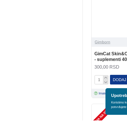
DODAJ
Imate pitanja?
Upotreb
NEMA NA STANJU
Koristimo k
potvrđujete
Happy Dog
Happy Dog Mult