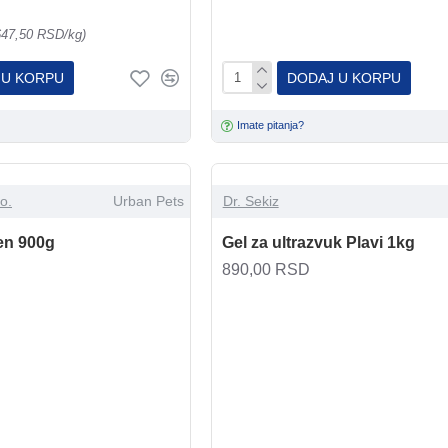
647,50 RSD/kg)
 U KORPU
DODAJ U KORPU
Imate pitanja?
o.
Urban Pets
Dr. Sekiz
en 900g
Gel za ultrazvuk Plavi 1kg
890,00 RSD