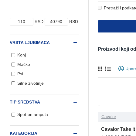
Pretraži i podkat
RSD
RSD
VRSTA LJUBIMACA
Proizvodi koji 
Konj
Mačke
Upor
Psi
Sitne životinje
TIP SREDSTVA
Spot-on ampula
Cavalor
Cavalor Take i
KATEGORIJA