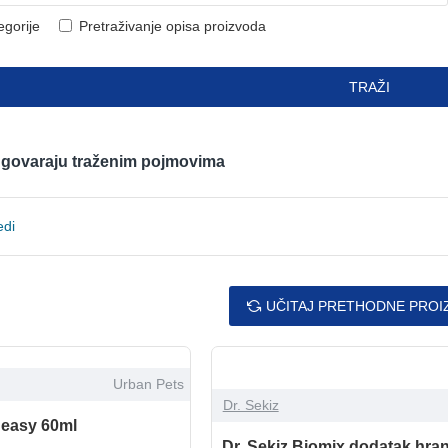
egorije
Pretraživanje opisa proizvoda
TRAŽI
odgovaraju traženim pojmovima
edi
UČITAJ PRETHODNE PROI
Urban Pets
Dr. Sekiz
t easy 60ml
Dr. Sekiz Biomix dodatak hrani