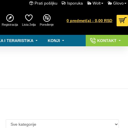
Prati pošiljku
Isporuka
Wolt
Glovo
0 predmet(a) - 0,00 RSD
Registracija
Lista želja
Poređenje
A I TERARISTIKA
KONJI
KONTAKT