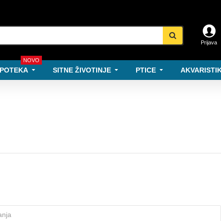
Prijava
NOVO
POTEKA
SITNE ŽIVOTINJE
PTICE
AKVARISTIK