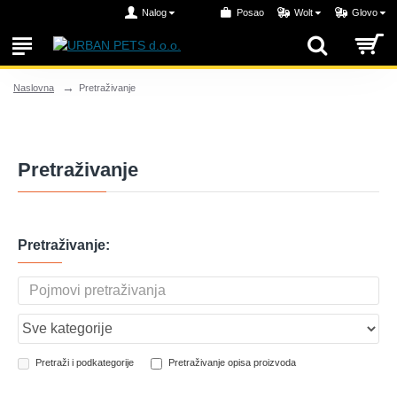
Nalog
Posao
Wolt
Glovo
Pretraživanje
Naslovna
Pretraživanje
Pretraživanje:
Pretraži i podkategorije
Pretraživanje opisa proizvoda