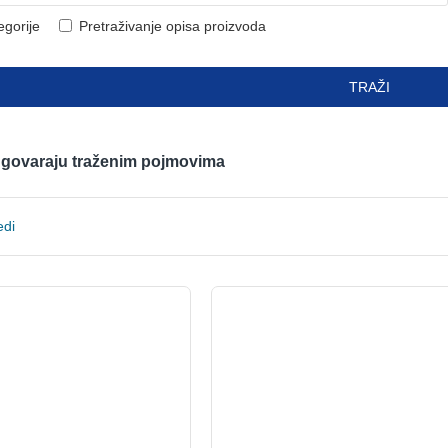
egorije
Pretraživanje opisa proizvoda
TRAŽI
odgovaraju traženim pojmovima
edi