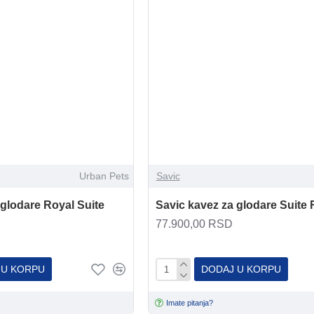
Urban Pets
Savic
 glodare Royal Suite
Savic kavez za glodare Suite
77.900,00 RSD
 U KORPU
DODAJ U KORPU
Imate pitanja?