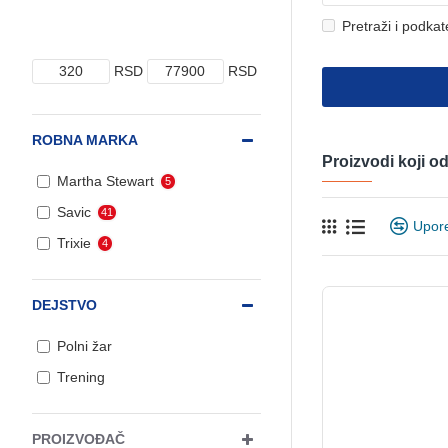
Pretraži i podkat
RSD
RSD
ROBNA MARKA
Proizvodi koji 
Martha Stewart
5
Savic
41
Upor
Trixie
4
DEJSTVO
Polni žar
Trening
PROIZVOĐAČ