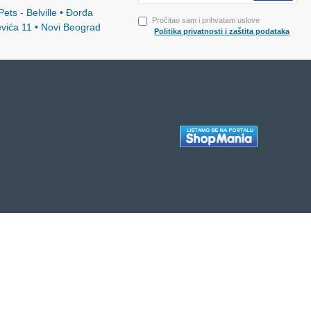
ets - Belville • Đorđa
Pročitao sam i prihvatam uslove
evića 11 • Novi Beograd
Politika privatnosti i zaštita podataka