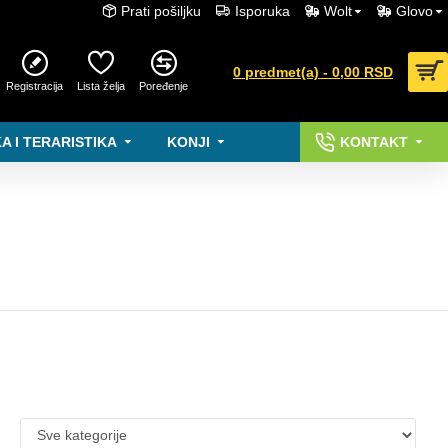
Prati pošiljku
Isporuka
Wolt
Glovo
0 predmet(a) - 0,00 RSD
Registracija
Lista želja
Poređenje
A I TERARISTIKA
KONJI
KONTAKT