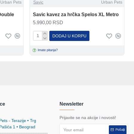
Urban Pets
Savic
Urban Pets
Double
Savic kavez za hrčka Spelos XL Metro
5.990,00 RSD
DODAJ U KORPU
Imate pitanja?
ce
Newsletter
Prijavite se na akcije i novosti!
ets - Terazije • Trg
 Pašića 1 • Beograd
Pošalji