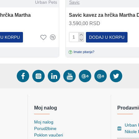
Urban Pets
Savic
 hrčka Martha
Savic kavez za hrčka Martha 
3.590,00 RSD
 U KORPU
DODAJ U KORPU
Imate pitanja?
Moj nalog
Prodavni
Moj nalog
Urban P
Porudžbine
Nikole
Poklon vaučeri