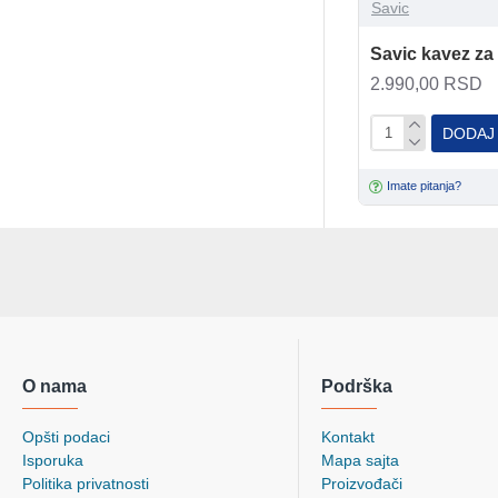
Savic
Savic kavez za
2.990,00 RSD
DODAJ
Imate pitanja?
O nama
Podrška
Opšti podaci
Kontakt
Isporuka
Mapa sajta
Politika privatnosti
Proizvođači