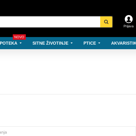
Prijava
NOVO
POTEKA
SITNE ŽIVOTINJE
PTICE
AKVARISTIK