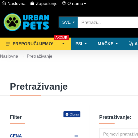
Naslovna
Zaposlenje
O nama
SVE
AKCIJE
PREPORUČUJEMO!
PSI
MAČKE
A
Naslovna
Pretraživanje
Pretraživanje
Obriši
Filter
Pretraživanje:
CENA