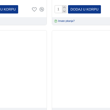
 U KORPU
DODAJ U KORPU
Imate pitanja?