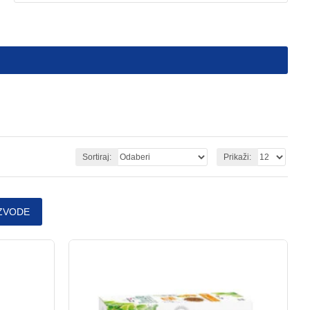
Sortiraj:
Prikaži:
ZVODE