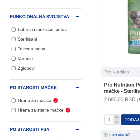
FUNKCIONALNA SVOJSTVA
Bubrezi i mokraćni putevi
Sterilisani
Telesna masa
Varenje
Zglobovi
Pro Nutrition
Pro Nutrition P
PO STAROSTI MAČKE
mačke - Sterili
2.690,00 RSD
(
Hrana za mačiće
5
Hrana za starije mačke
2
DODAJ
PO STAROSTI PSA
Imate pitanja?