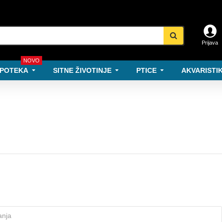
Prijava
NOVO
POTEKA
SITNE ŽIVOTINJE
PTICE
AKVARISTIK