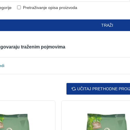
egorije
Pretraživanje opisa proizvoda
TRAŽI
odgovaraju traženim pojmovima
edi
UČITAJ PRETHODNE PROI