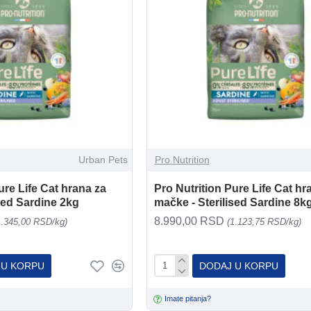
Urban Pets
Pro Nutrition
ure Life Cat hrana za
Pro Nutrition Pure Life Cat hr
sed Sardine 2kg
mačke - Sterilised Sardine 8k
8.990,00 RSD
1.345,00 RSD/kg)
(1.123,75 RSD/kg)
 U KORPU
DODAJ U KORPU
Imate pitanja?