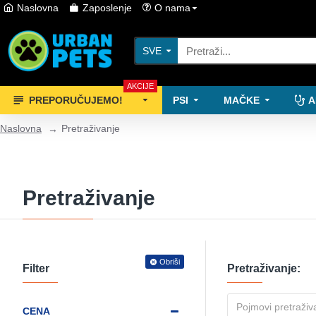
Naslovna
Zaposlenje
O nama
SVE
AKCIJE
PREPORUČUJEMO!
PSI
MAČKE
A
Naslovna
Pretraživanje
Pretraživanje
Obriši
Filter
Pretraživanje:
CENA