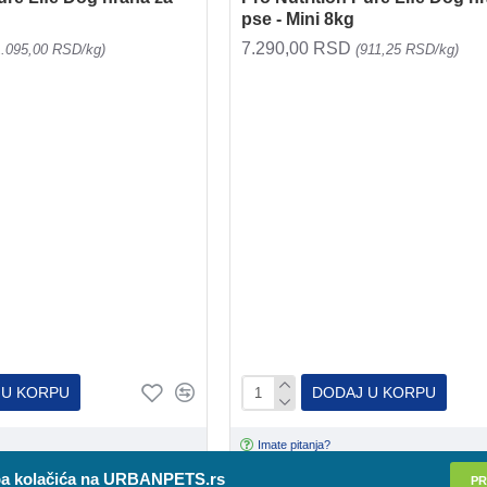
pse - Mini 8kg
7.290,00 RSD
1.095,00 RSD/kg)
(911,25 RSD/kg)
 U KORPU
DODAJ U KORPU
Imate pitanja?
a kolačića na URBANPETS.rs
PR