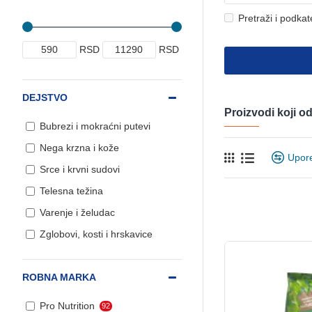
Pretraži i podkat
RSD
RSD
DEJSTVO
Proizvodi koji 
Bubrezi i mokraćni putevi
Nega krzna i kože
Upor
Srce i krvni sudovi
Telesna težina
Varenje i želudac
Zglobovi, kosti i hrskavice
ROBNA MARKA
Pro Nutrition
92