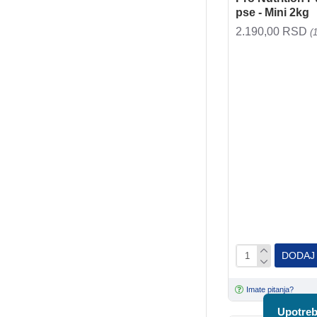
pse - Mini 2kg
2.190,00 RSD
(
DODAJ
Imate pitanja?
Upotreb