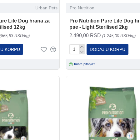
Urban Pets
Pro Nutrition
ure Life Dog hrana za
Pro Nutrition Pure Life Dog h
rilised 12kg
pse - Light Sterilised 2kg
2.490,00 RSD
(865,83 RSD/kg)
(1.245,00 RSD/kg)
 U KORPU
DODAJ U KORPU
Imate pitanja?