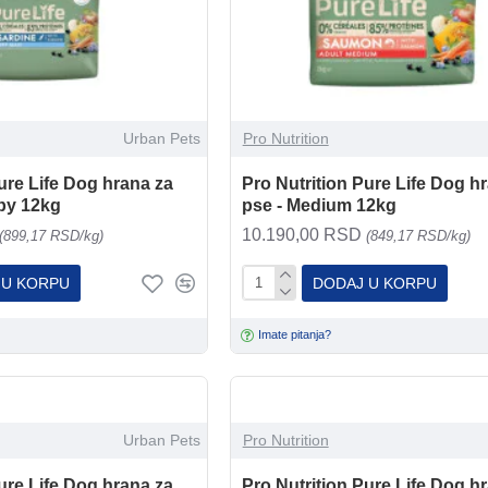
Urban Pets
Pro Nutrition
ure Life Dog hrana za
Pro Nutrition Pure Life Dog h
py 12kg
pse - Medium 12kg
10.190,00 RSD
(899,17 RSD/kg)
(849,17 RSD/kg)
 U KORPU
DODAJ U KORPU
Imate pitanja?
Urban Pets
Pro Nutrition
ure Life Dog hrana za
Pro Nutrition Pure Life Dog h