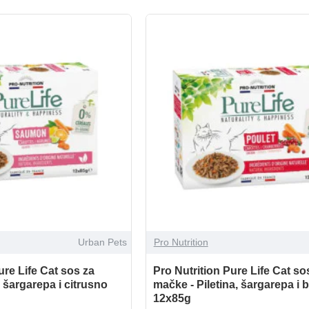
Urban Pets
Pro Nutrition
ure Life Cat sos za
Pro Nutrition Pure Life Cat so
 šargarepa i citrusno
mačke - Piletina, šargarepa i 
12x85g