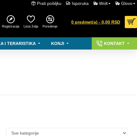
Prati pošiljku
Isporuka
Wolt
Glovo
0 predmet(a) - 0,00 RSD
Registracija
Lista želja
Poređenje
A I TERARISTIKA
KONJI
KONTAKT