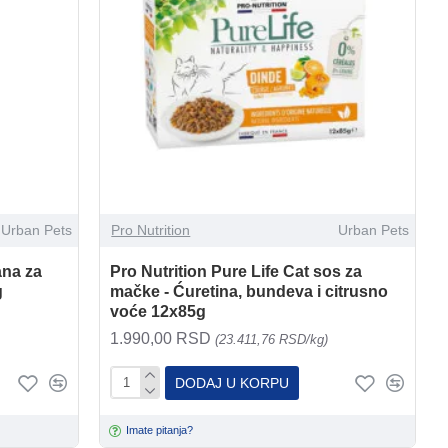
Urban Pets
Pro Nutrition
Urban Pets
ana za
Pro Nutrition Pure Life Cat sos za
g
mačke - Ćuretina, bundeva i citrusno
voće 12x85g
1.990,00 RSD
(23.411,76 RSD/kg)
DODAJ U KORPU
Imate pitanja?