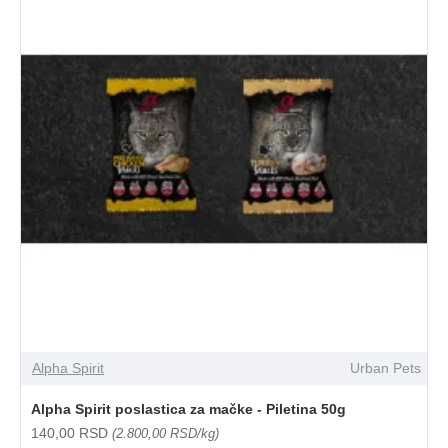
Alpha Spirit
Urban Pets
Alpha Spirit poslastica za mačke - Piletina 50g
140,00 RSD
(2.800,00 RSD/kg)