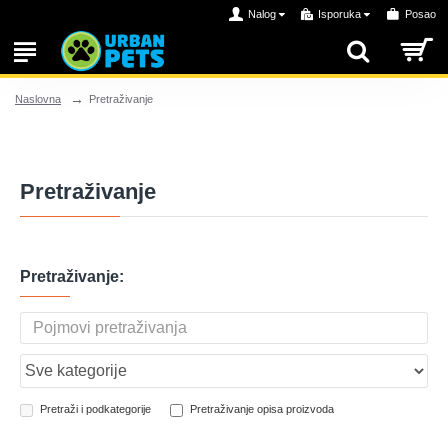
Nalog
Isporuka
Posao
Pretraživanje
Naslovna
Pretraživanje
Pretraživanje:
Pretraži i podkategorije
Pretraživanje opisa proizvoda