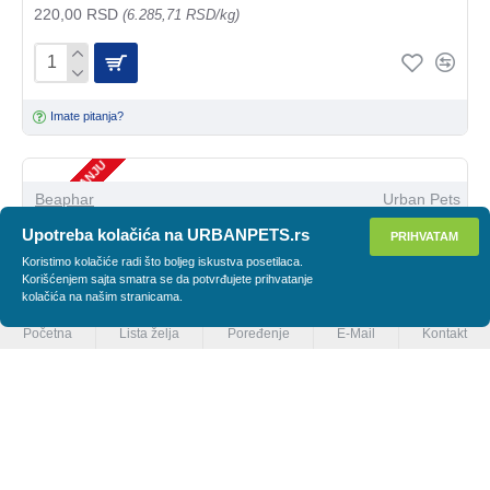
220,00 RSD
(6.285,71 RSD/kg)
Imate pitanja?
NEMA NA STANJU
Beaphar
Urban Pets
Upotreba kolačića na URBANPETS.rs
PRIHVATAM
Beaphar Junior Duo pasta za mačke 100g
PRIMENI FILTER
Koristimo kolačiće radi što boljeg iskustva posetilaca.
790,00 RSD
(7.900,00 RSD/kg)
Korišćenjem sajta smatra se da potvrđujete prihvatanje
kolačića na našim stranicama.
Početna
Lista želja
Poređenje
E-Mail
Kontakt
Imate pitanja?
Beaphar
Urban Pets