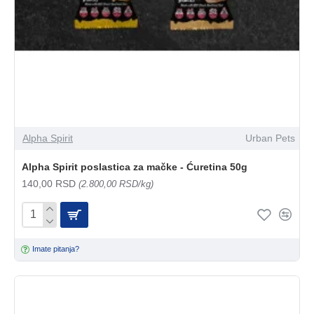
Alpha Spirit
Urban Pets
Alpha Spirit poslastica za mačke - Ćuretina 50g
140,00 RSD
(2.800,00 RSD/kg)
Imate pitanja?