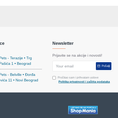
ce
Newsletter
Prijavite se na akcije i novosti!
ets - Terazije • Trg
 Pašića 1 • Beograd
Pošalji
ets - Belville • Đorđa
Pročitao sam i prihvatam uslove
evića 11 • Novi Beograd
Politika privatnosti i zaštita podataka