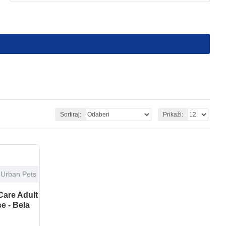
Sortiraj:
Prikaži:
Urban Pets
Care Adult
e - Bela