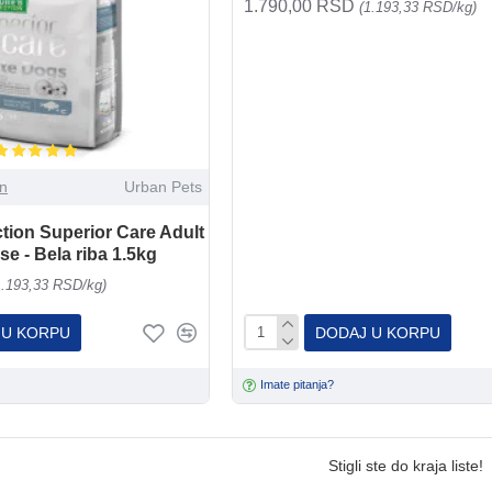
1.790,00 RSD
(1.193,33 RSD/kg)
on
Urban Pets
ction Superior Care Adult
se - Bela riba 1.5kg
1.193,33 RSD/kg)
 U KORPU
DODAJ U KORPU
Imate pitanja?
Stigli ste do kraja liste!