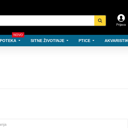
Prijava
NOVO
POTEKA
SITNE ŽIVOTINJE
PTICE
AKVARISTIK