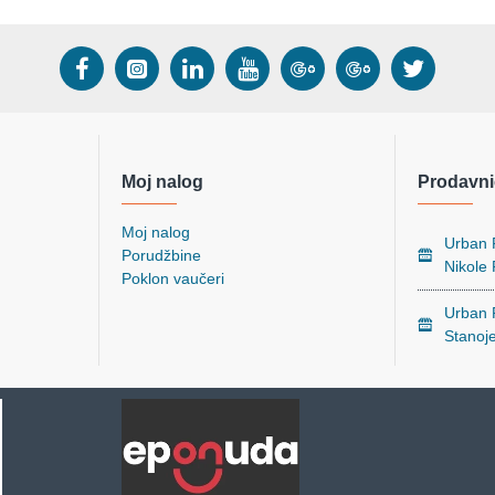
Moj nalog
Prodavni
Moj nalog
Urban P
Porudžbine
Nikole
Poklon vaučeri
Urban P
Stanoj