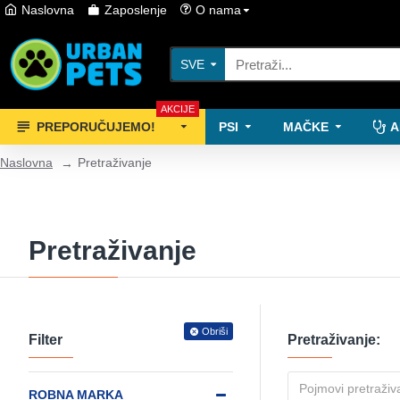
Naslovna
Zaposlenje
O nama
SVE
AKCIJE
PREPORUČUJEMO!
PSI
MAČKE
A
Naslovna
Pretraživanje
Pretraživanje
Obriši
Filter
Pretraživanje:
ROBNA MARKA