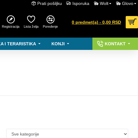
Prati pošiljku
Isporuka
Wolt
Glovo
0 predmet(a) - 0,00 RSD
Registracija
Lista želja
Poređenje
A I TERARISTIKA
KONJI
KONTAKT