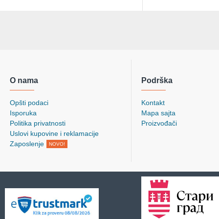
O nama
Podrška
Opšti podaci
Kontakt
Isporuka
Mapa sajta
Politika privatnosti
Proizvođači
Uslovi kupovine i reklamacije
Zaposlenje
NOVO!