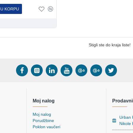
 U KORPU
Stigli ste do kraja liste!
Moj nalog
Prodavni
Moj nalog
Urban P
Porudžbine
Nikole
Poklon vaučeri