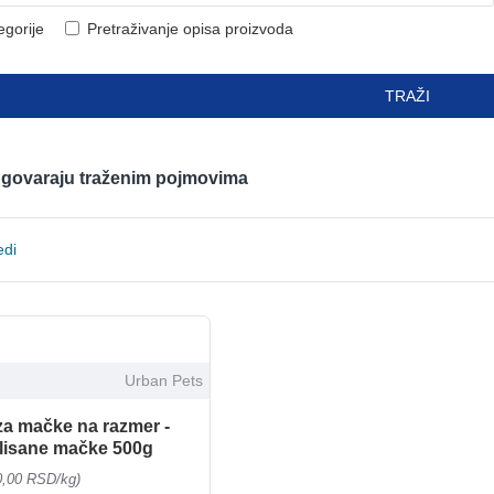
egorije
Pretraživanje opisa proizvoda
TRAŽI
odgovaraju traženim pojmovima
edi
Urban Pets
za mačke na razmer -
rilisane mačke 500g
0,00 RSD/kg)