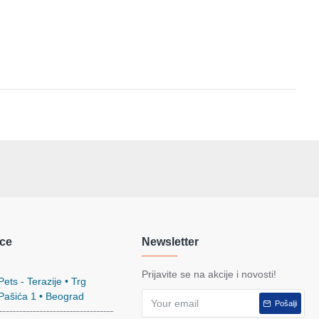
ce
Newsletter
Prijavite se na akcije i novosti!
ets - Terazije • Trg
 Pašića 1 • Beograd
Pošalji