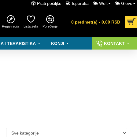
Prati pošiljku
Isporuka
Wolt
Glovo
0 predmet(a) - 0,00 RSD
Registracija
Lista želja
Poređenje
A I TERARISTIKA
KONJI
KONTAKT