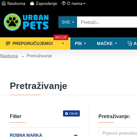
Naslovna
Zaposlenje
O nama
SVE
AKCIJE
PREPORUČUJEMO!
PSI
MAČKE
A
Naslovna
Pretraživanje
Pretraživanje
Obriši
Filter
Pretraživanje:
ROBNA MARKA