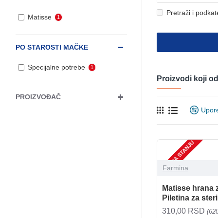
Pretraži i podkat
Matisse
1
PO STAROSTI MAČKE
Specijalne potrebe
1
Proizvodi koji 
PROIZVOĐAČ
Upor
NEMA NA STANJU
Farmina
Matisse hrana 
Piletina za ste
310,00 RSD
(62