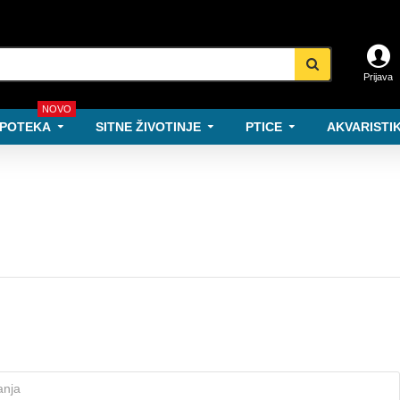
Prijava
NOVO
POTEKA
SITNE ŽIVOTINJE
PTICE
AKVARISTIK