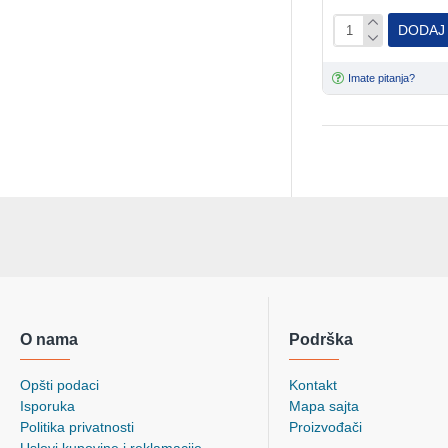
DODAJ
Imate pitanja?
O nama
Podrška
Opšti podaci
Kontakt
Isporuka
Mapa sajta
Politika privatnosti
Proizvođači