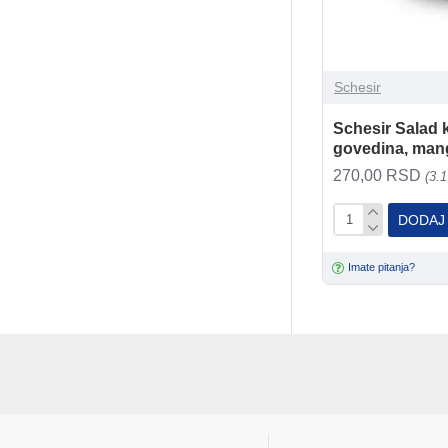
Schesir
Schesir Salad k
govedina, mang
270,00 RSD
(3.
DODAJ
Imate pitanja?