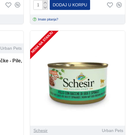
DODAJ U KORPU
Imate pitanja?
NEMA NA STANJU
Urban Pets
ke - Pile,
Schesir
Urban Pets