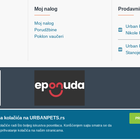
Moj nalog
Prodavni
Moj nalog
Urban P
Porudžbine
Nikole
Poklon vaučeri
Urban P
Stanoj
a kolačića na URBANPETS.rs
PR
olačiće radi što boljeg iskustva posetilaca. Korišćenjem sajta smatra se da
 prihvatanje kolačića na našim stranicama.