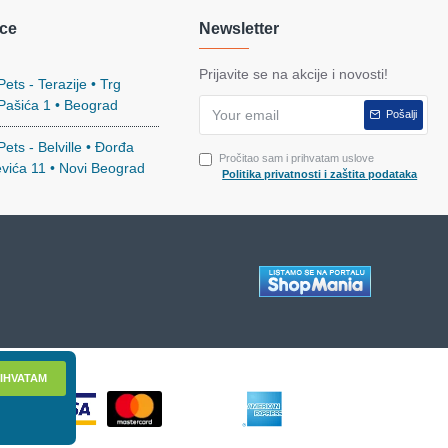
ce
Newsletter
Prijavite se na akcije i novosti!
ets - Terazije • Trg
 Pašića 1 • Beograd
Pošalji
ets - Belville • Đorđa
Pročitao sam i prihvatam uslove
evića 11 • Novi Beograd
Politika privatnosti i zaštita podataka
IHVATAM