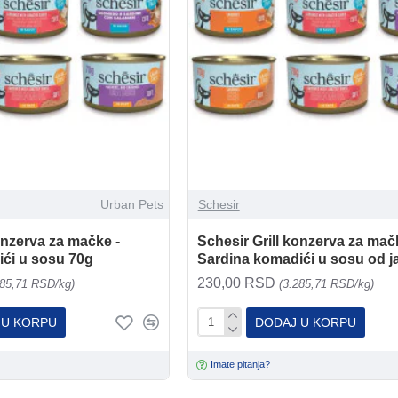
Urban Pets
Schesir
onzerva za mačke -
Schesir Grill konzerva za mač
ći u sosu 70g
Sardina komadići u sosu od j
230,00 RSD
285,71 RSD/kg)
(3.285,71 RSD/kg)
 U KORPU
DODAJ U KORPU
Imate pitanja?