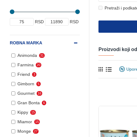
Pretraži i podkat
RSD
RSD
ROBNA MARKA
Proizvodi koji 
Animonda
31
Farmina
20
Upor
Friend
3
Gimborn
5
Gourmet
16
Gran Bonta
6
Kippy
15
Miamor
15
Monge
27