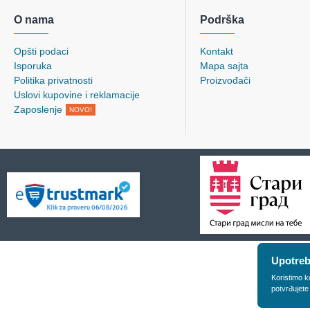
O nama
Podrška
Opšti podaci
Kontakt
Isporuka
Mapa sajta
Politika privatnosti
Proizvođači
Uslovi kupovine i reklamacije
Zaposlenje
NOVO!
Upotreb
Koristimo k
potvrđujete