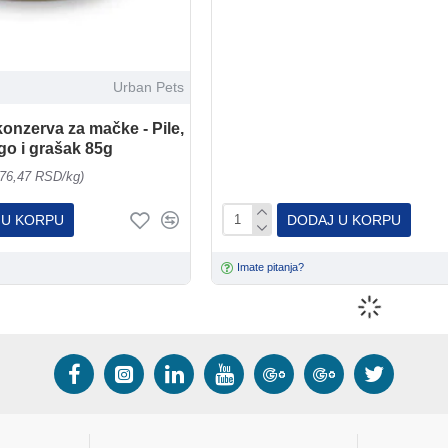
Urban Pets
onzerva za mačke - Pile,
o i grašak 85g
176,47 RSD/kg)
 U KORPU
DODAJ U KORPU
Imate pitanja?