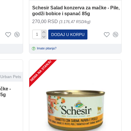
Schesir Salad konzerva za mačke - Pile,
godži bobice i spanać 85g
270,00 RSD
(3.176,47 RSD/kg)
DODAJ U KORPU
Imate pitanja?
NEMA NA STANJU
Urban Pets
čke -
85g