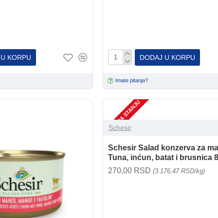
 U KORPU
DODAJ U KORPU
Imate pitanja?
NEMA NA STANJU
Schesir
Schesir Salad konzerva za ma
Tuna, inćun, batat i brusnica 
270,00 RSD
(3.176,47 RSD/kg)