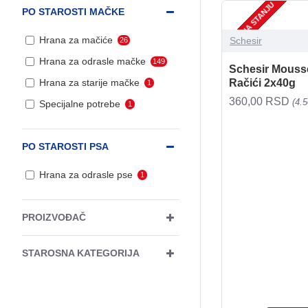
NEMA NA STANJU
PO STAROSTI MAČKE
Hrana za mačiće
Schesir
26
Hrana za odrasle mačke
149
Schesir Mousse 
Račići 2x40g
Hrana za starije mačke
1
360,00 RSD
(4.
Specijalne potrebe
1
PO STAROSTI PSA
Hrana za odrasle pse
1
PROIZVOĐAČ
STAROSNA KATEGORIJA