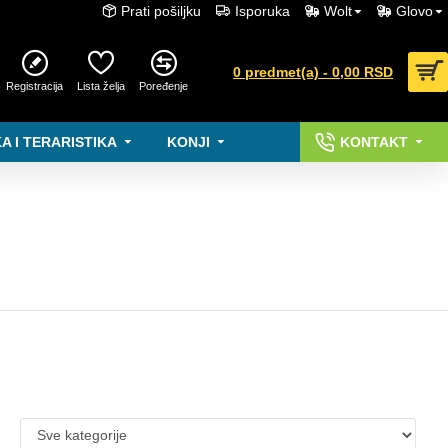
Prati pošiljku
Isporuka
Wolt
Glovo
0 predmet(a) - 0,00 RSD
Registracija
Lista želja
Poređenje
A I TERARISTIKA
KONJI
KONTAKT