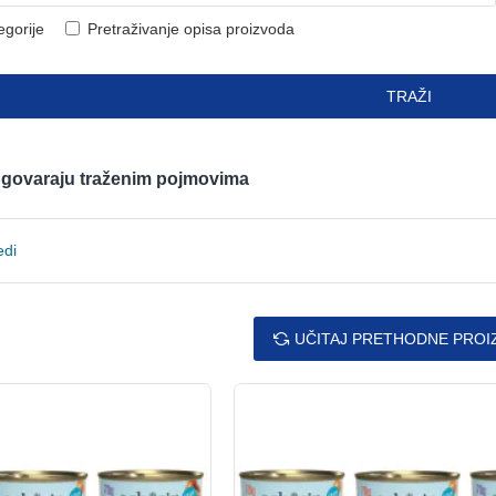
egorije
Pretraživanje opisa proizvoda
TRAŽI
odgovaraju traženim pojmovima
edi
UČITAJ PRETHODNE PROI