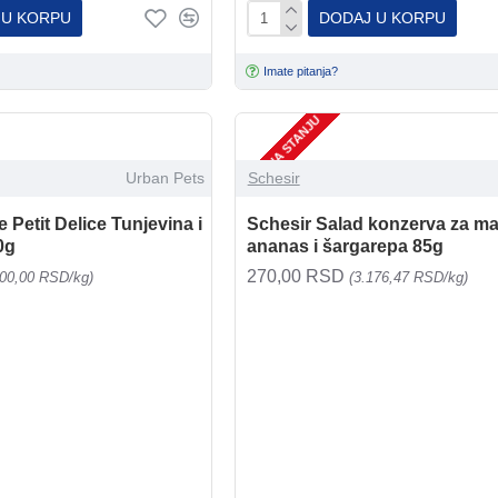
 U KORPU
DODAJ U KORPU
Imate pitanja?
NEMA NA STANJU
Urban Pets
Schesir
Petit Delice Tunjevina i
Schesir Salad konzerva za mač
0g
ananas i šargarepa 85g
270,00 RSD
500,00 RSD/kg)
(3.176,47 RSD/kg)