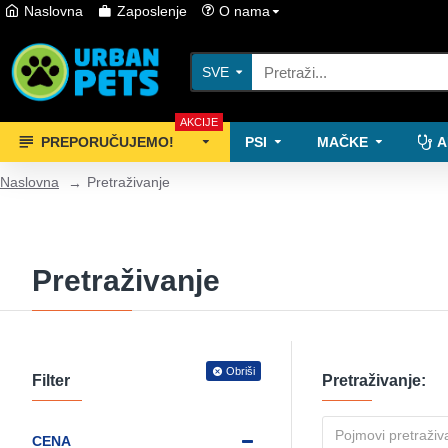
Naslovna
Zaposlenje
O nama
SVE
AKCIJE
PREPORUČUJEMO!
PSI
MAČKE
A
Naslovna
Pretraživanje
Pretraživanje
Obriši
Filter
Pretraživanje:
CENA