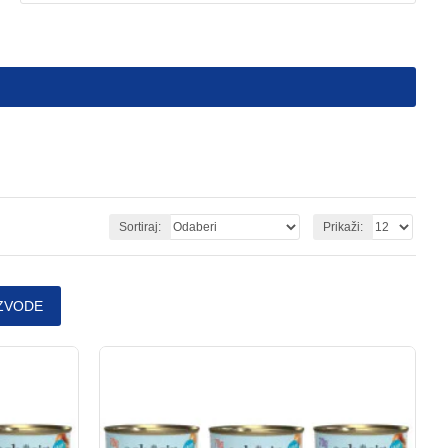
Sortiraj:
Prikaži:
ZVODE