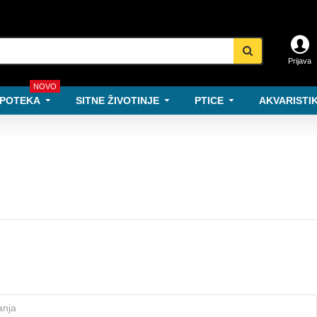
Prijava
NOVO
POTEKA
SITNE ŽIVOTINJE
PTICE
AKVARISTIK