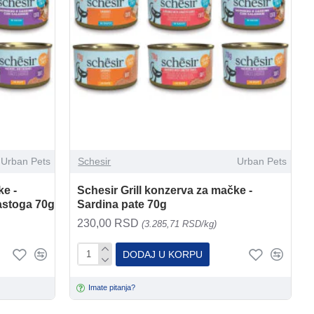
Urban Pets
Schesir
Urban Pets
ke -
Schesir Grill konzerva za mačke -
astoga 70g
Sardina pate 70g
230,00 RSD
(3.285,71 RSD/kg)
DODAJ U KORPU
Imate pitanja?