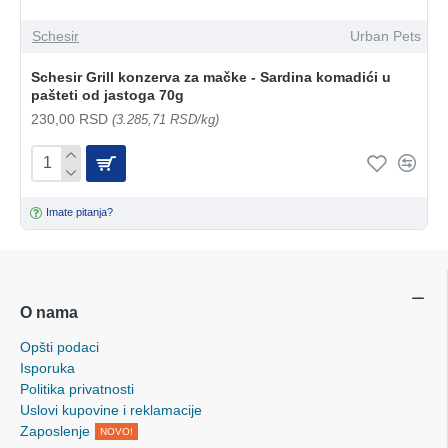
Schesir
Urban Pets
Schesir Grill konzerva za mačke - Sardina komadići u
pašteti od jastoga 70g
230,00 RSD
(3.285,71 RSD/kg)
Imate pitanja?
O nama
Opšti podaci
Isporuka
Politika privatnosti
Uslovi kupovine i reklamacije
Zaposlenje
NOVO!