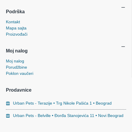
Podrška
Kontakt
Mapa sajta
Proizvođači
Moj nalog
Moj nalog
Porudžbine
Poklon vaučeri
Prodavnice
Urban Pets - Terazije • Trg Nikole Pašića 1 • Beograd
Urban Pets - Belville • Đorđa Stanojevića 11 • Novi Beograd