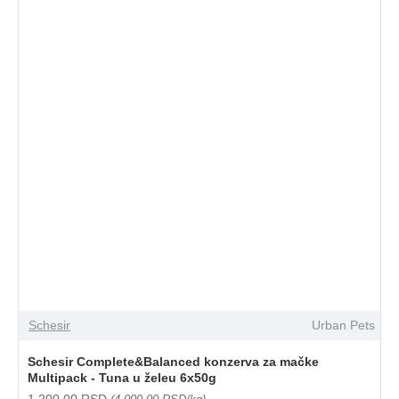
Schesir
Urban Pets
Schesir Complete&Balanced konzerva za mačke
Multipack - Tuna u želeu 6x50g
1.200,00 RSD