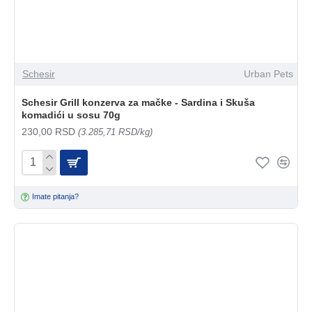
Schesir
Urban Pets
Schesir Grill konzerva za mačke - Sardina i Skuša
komadići u sosu 70g
230,00 RSD
(3.285,71 RSD/kg)
Imate pitanja?