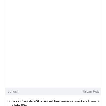
Schesir
Urban Pets
Schesir Complete&Balanced konzerva za mačke - Tuna u
brodetu 85g