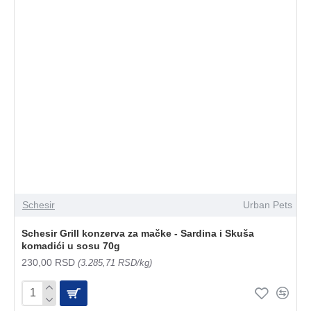
Schesir
Urban Pets
Schesir Grill konzerva za mačke - Sardina i Skuša
komadići u sosu 70g
230,00 RSD
(3.285,71 RSD/kg)