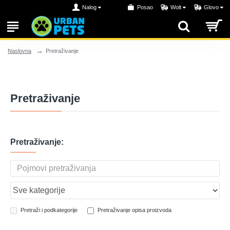
Nalog
Posao
Wolt
Glovo
Pretraživanje
Naslovna
Pretraživanje
Pretraživanje:
Pretraži i podkategorije
Pretraživanje opisa proizvoda