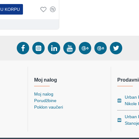
 U KORPU
Moj nalog
Prodavni
Moj nalog
Urban P
Porudžbine
Nikole
Poklon vaučeri
Urban P
Stanoj