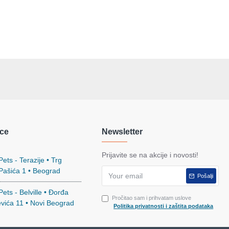
ce
Newsletter
Prijavite se na akcije i novosti!
ets - Terazije • Trg
 Pašića 1 • Beograd
Pošalji
ets - Belville • Đorđa
Pročitao sam i prihvatam uslove
evića 11 • Novi Beograd
Politika privatnosti i zaštita podataka