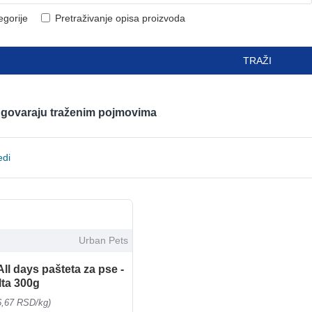
egorije
Pretraživanje opisa proizvoda
TRAŽI
odgovaraju traženim pojmovima
edi
Urban Pets
ll days pašteta za pse -
lta 300g
6,67 RSD/kg)