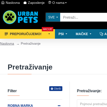
Naslovna
Zaposlenje
O nama
SVE
AKCIJE
PREPORUČUJEMO!
PSI
MAČKE
A
Naslovna
Pretraživanje
Pretraživanje
Obriši
Filter
Pretraživanje:
ROBNA MARKA