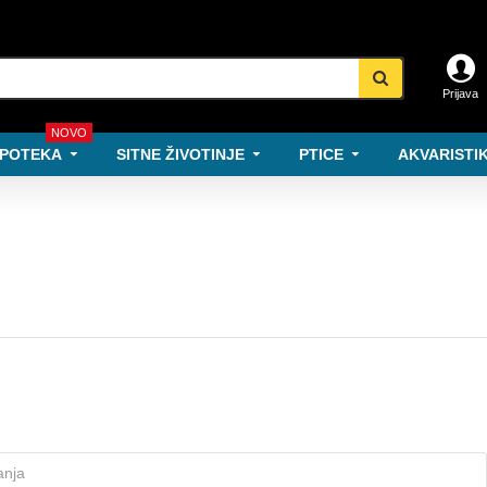
Prijava
NOVO
POTEKA
SITNE ŽIVOTINJE
PTICE
AKVARISTIK