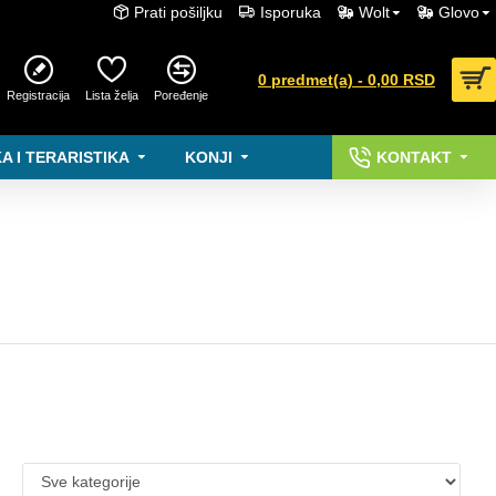
Prati pošiljku
Isporuka
Wolt
Glovo
0 predmet(a) - 0,00 RSD
Registracija
Lista želja
Poređenje
A I TERARISTIKA
KONJI
KONTAKT