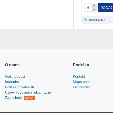
DODAJ
Imate pitanja?
O nama
Podrška
Opšti podaci
Kontakt
Isporuka
Mapa sajta
Politika privatnosti
Proizvođači
Uslovi kupovine i reklamacije
Zaposlenje
NOVO!