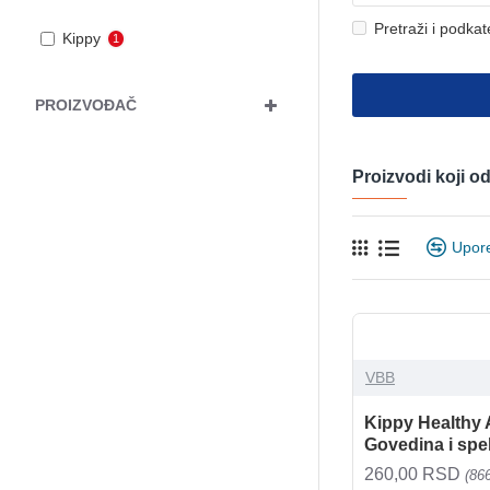
Pretraži i podkat
Kippy
1
PROIZVOĐAČ
Proizvodi koji 
Upor
VBB
Kippy Healthy A
Govedina i spe
260,00 RSD
(86