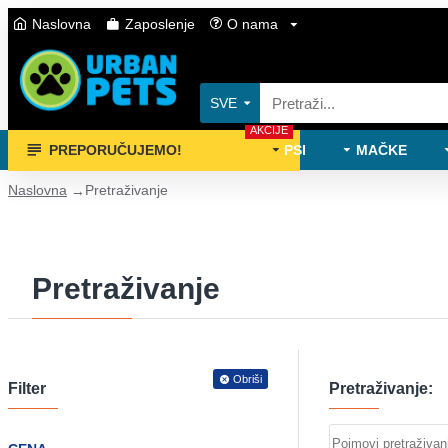
Naslovna
Zaposlenje
O nama
SVE
AKCIJE
PREPORUČUJEMO!
PSI
MAČKE
Naslovna
Pretraživanje
Pretraživanje
Obriši
Filter
Pretraživanje: