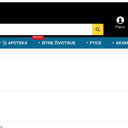
Prijava
NOVO
APOTEKA
SITNE ŽIVOTINJE
PTICE
AKVAR