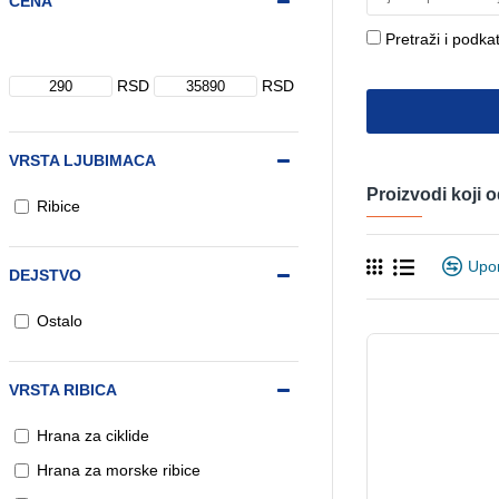
CENA
Pretraži i podka
RSD
RSD
VRSTA LJUBIMACA
Proizvodi koji
Ribice
Upo
DEJSTVO
Ostalo
VRSTA RIBICA
Hrana za ciklide
Hrana za morske ribice