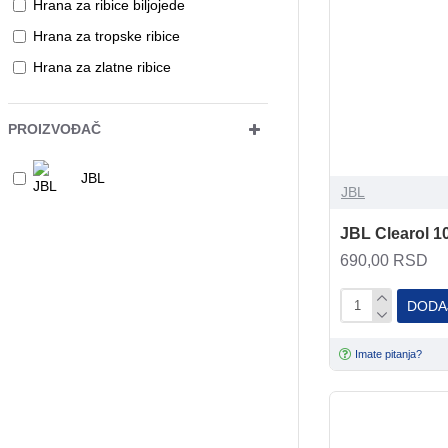
Hrana za ribice biljojede
Hrana za tropske ribice
Hrana za zlatne ribice
PROIZVOĐAČ
JBL
JBL
JBL Clearol 10
690,00 RSD
DODA
Imate pitanja?