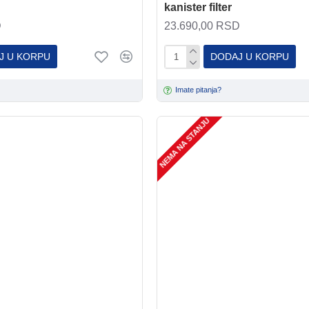
kanister filter
D
23.690,00 RSD
J U KORPU
DODAJ U KORPU
Imate pitanja?
NEMA NA STANJU