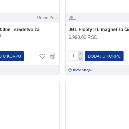
Urban Pets
JBL
00ml - sredstvo za
JBL Floaty II L magnet za či
e
6.990,00 RSD
J U KORPU
DODAJ U KORPU
Imate pitanja?