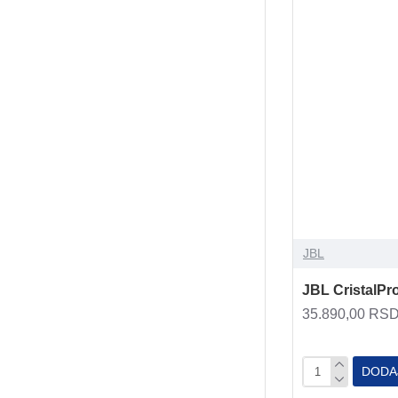
JBL
JBL CristalPro
35.890,00 RS
DODA