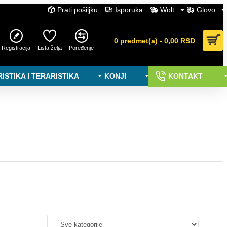
Prati pošiljku
Isporuka
Wolt
Glovo
0 predmet(a) - 0,00 RSD
Registracija
Lista želja
Poređenje
ISTIKA I TERARISTIKA
KONJI
KONTAKT