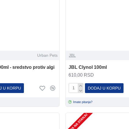
Urban Pets
JBL
0ml - sredstvo protiv algi
JBL Clynol 100ml
610,00 RSD
J U KORPU
DODAJ U KORPU
Imate pitanja?
NEMA NA STANJU