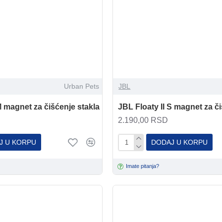
Urban Pets
JBL
M magnet za čišćenje stakla
JBL Floaty II S magnet za či
2.190,00 RSD
J U KORPU
DODAJ U KORPU
Imate pitanja?