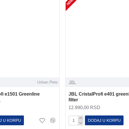
Urban Pets
JBL
fi e1501 Greenline
JBL CristalProfi e401 green
filter
D
12.990,00 RSD
J U KORPU
DODAJ U KORPU