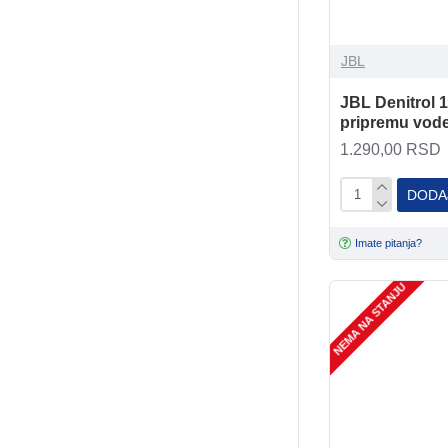
JBL
JBL Denitrol 1
pripremu vod
1.290,00 RSD
DODA
Imate pitanja?
NEMA NA STANJU