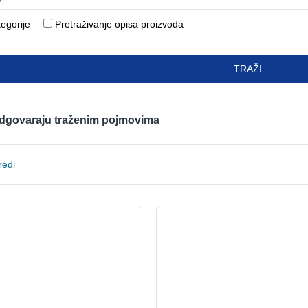
tegorije
Pretraživanje opisa proizvoda
TRAŽI
 odgovaraju traženim pojmovima
redi