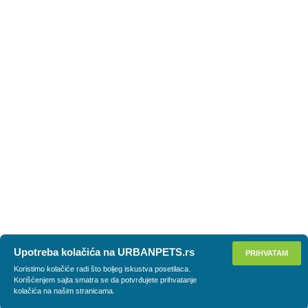
Upotreba kolačića na URBANPETS.rs
PRIHVATAM
Koristimo kolačiće radi što boljeg iskustva posetilaca.
Korišćenjem sajta smatra se da potvrđujete prihvatanje
kolačića na našim stranicama.