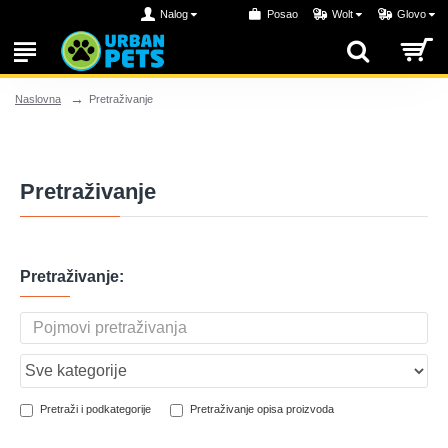
Nalog
Posao
Wolt
Glovo
Pretraživanje
Naslovna
Pretraživanje
Pretraživanje:
Pretraži i podkategorije
Pretraživanje opisa proizvoda