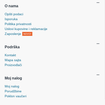
O nama
Opšti podaci
Isporuka
Politika privatnosti
Uslovi kupovine i reklamacije
Zaposlenje
NOVO!
Podrška
Kontakt
Mapa sajta
Proizvođači
Moj nalog
Moj nalog
Porudžbine
Poklon vaučeri