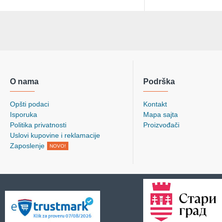
O nama
Podrška
Opšti podaci
Kontakt
Isporuka
Mapa sajta
Politika privatnosti
Proizvođači
Uslovi kupovine i reklamacije
Zaposlenje
NOVO!