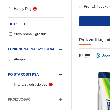
Pretraži i podkat
Happy Dog
1
TIP DIJETE
Suva hrana - granule
Proizvodi koji 
FUNKCIONALNA SVOJSTVA
Upor
Alergije
PO STAROSTI PSA
Hrana za odrasle pse
1
PROIZVOĐAČ