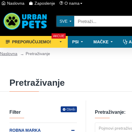
Naslovna
Zaposlenje
O nama
SVE
AKCIJE
PREPORUČUJEMO!
PSI
MAČKE
A
Naslovna
Pretraživanje
Pretraživanje
Obriši
Filter
Pretraživanje:
ROBNA MARKA