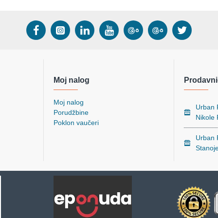
Moj nalog
Prodavni
Moj nalog
Urban P
Porudžbine
Nikole
Poklon vaučeri
Urban P
Stanoj