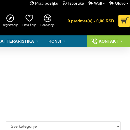
Prati pošiljku
Isporuka
Wolt
Glovo
0 predmet(a) - 0,00 RSD
Registracija
Lista želja
Poređenje
A I TERARISTIKA
KONJI
KONTAKT