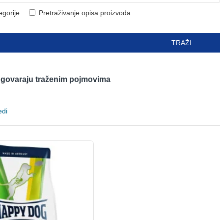
egorije
Pretraživanje opisa proizvoda
TRAŽI
odgovaraju traženim pojmovima
edi