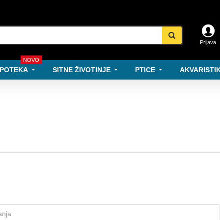
Prijava
NOVO
POTEKA
SITNE ŽIVOTINJE
PTICE
AKVARISTIK