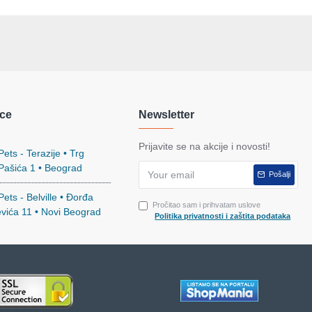
ce
Newsletter
Prijavite se na akcije i novosti!
ets - Terazije • Trg
 Pašića 1 • Beograd
Pošalji
ets - Belville • Đorđa
Pročitao sam i prihvatam uslove
evića 11 • Novi Beograd
Politika privatnosti i zaštita podataka