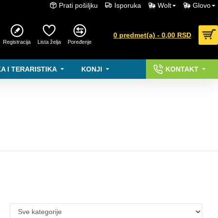
Prati pošiljku
Isporuka
Wolt
Glovo
0 predmet(a) - 0,00 RSD
Registracija
Lista želja
Poređenje
A I TERARISTIKA
KONJI
KONTAKT