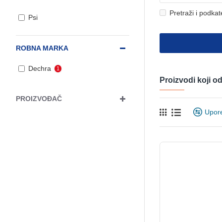
Pretraži i podkat
Psi
ROBNA MARKA
Dechra
1
Proizvodi koji 
PROIZVOĐAČ
Upor