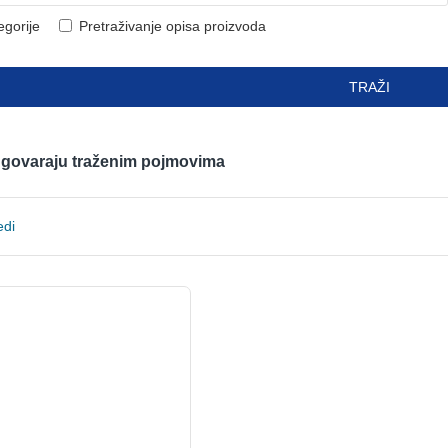
egorije
Pretraživanje opisa proizvoda
TRAŽI
odgovaraju traženim pojmovima
edi