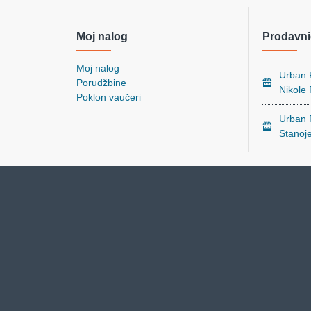
Moj nalog
Prodavni
Moj nalog
Urban P
Porudžbine
Nikole
Poklon vaučeri
Urban P
Stanoj