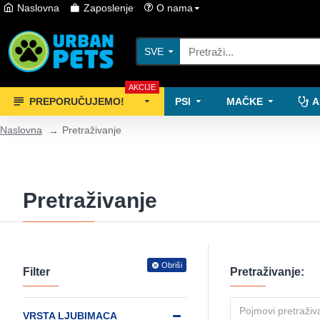
Naslovna
Zaposlenje
O nama
SVE
AKCIJE
PREPORUČUJEMO!
PSI
MAČKE
A
Naslovna
Pretraživanje
Pretraživanje
Obriši
Filter
Pretraživanje:
VRSTA LJUBIMACA