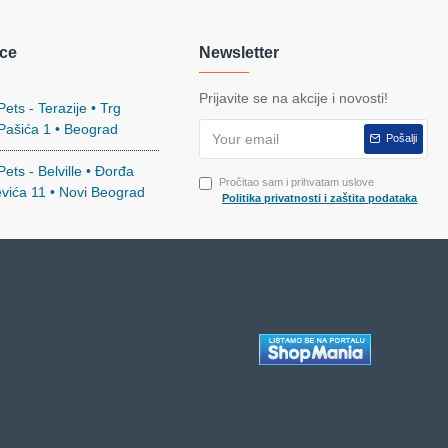
ce
Newsletter
Prijavite se na akcije i novosti!
ets - Terazije • Trg
 Pašića 1 • Beograd
Pošalji
ets - Belville • Đorđa
Pročitao sam i prihvatam uslove
evića 11 • Novi Beograd
Politika privatnosti i zaštita podataka