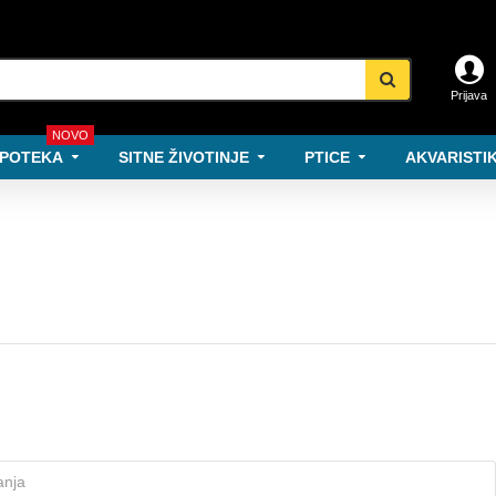
Prijava
NOVO
POTEKA
SITNE ŽIVOTINJE
PTICE
AKVARISTIK