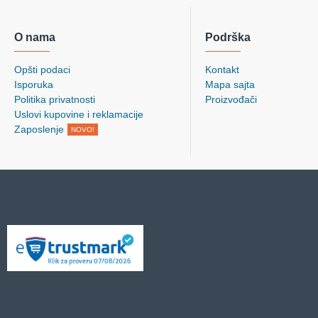
O nama
Podrška
Opšti podaci
Kontakt
Isporuka
Mapa sajta
Politika privatnosti
Proizvođači
Uslovi kupovine i reklamacije
Zaposlenje
NOVO!