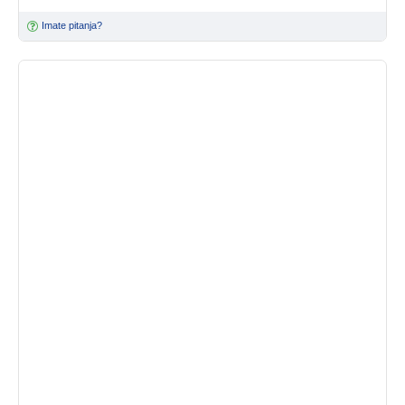
Imate pitanja?
Interagrar
Urban Pets
B-Complex Plus za pse i mačke 60 tableta
1.390,00 RSD
Imate pitanja?
NEMA NA STANJU