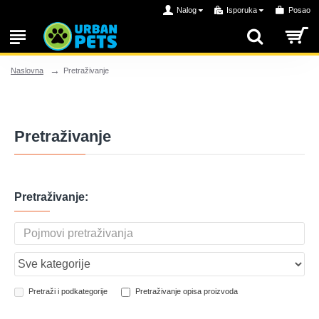
Nalog
Isporuka
Posao
Pretraživanje
Naslovna
Pretraživanje
Pretraživanje:
Pretraži i podkategorije
Pretraživanje opisa proizvoda