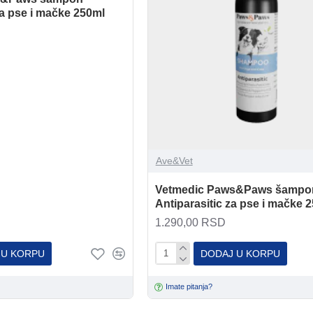
za pse i mačke 250ml
Ave&Vet
Vetmedic Paws&Paws šampo
Antiparasitic za pse i mačke 
1.290,00 RSD
 U KORPU
DODAJ U KORPU
Imate pitanja?