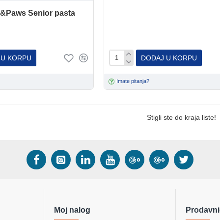
&Paws Senior pasta
 U KORPU
DODAJ U KORPU
Imate pitanja?
Stigli ste do kraja liste!
Moj nalog
Prodavni