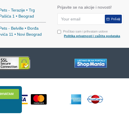
Prijavite se na akcije i novosti!
ets - Terazije • Trg
 Pašića 1 • Beograd
Pošalji
ets - Belville • Đorđa
Pročitao sam i prihvatam uslove
evića 11 • Novi Beograd
Politika privatnosti i zaštita podataka
IHVATAM