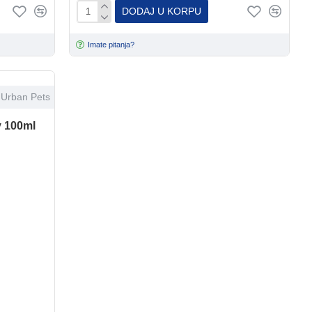
DODAJ U KORPU
Imate pitanja?
Urban Pets
 100ml