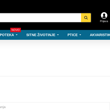
Prijava
NOVO
POTEKA
SITNE ŽIVOTINJE
PTICE
AKVARISTIK