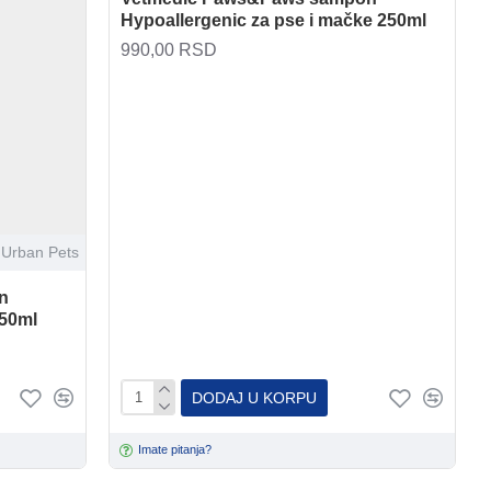
Hypoallergenic za pse i mačke 250ml
990,00 RSD
Urban Pets
n
250ml
DODAJ U KORPU
Imate pitanja?