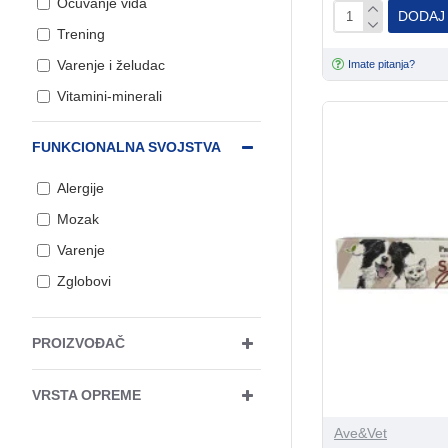
Očuvanje vida
DODAJ
Vetmedic
1
Trening
Varenje i želudac
Imate pitanja?
Vitamini-minerali
Zglobovi, kosti i hrskavice
FUNKCIONALNA SVOJSTVA
Alergije
Mozak
Varenje
Zglobovi
PROIZVOĐAČ
VRSTA OPREME
Ave&Vet