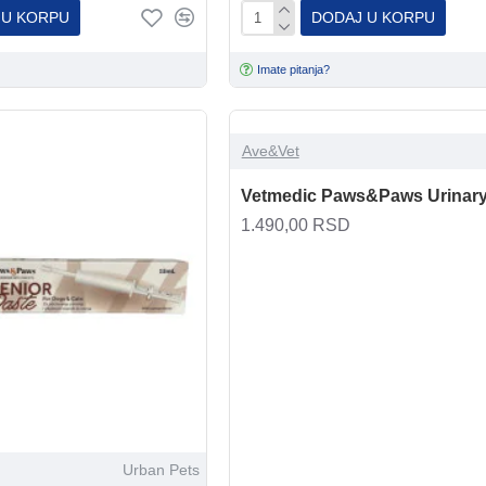
 U KORPU
DODAJ U KORPU
Imate pitanja?
Ave&Vet
Vetmedic Paws&Paws Urinary
1.490,00 RSD
Urban Pets