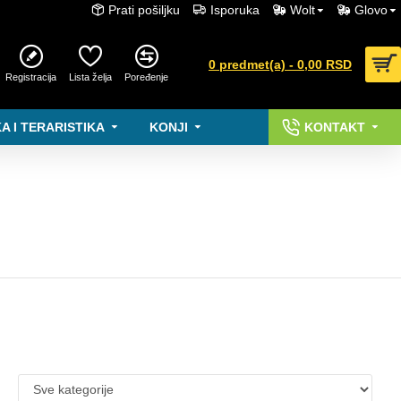
Prati pošiljku
Isporuka
Wolt
Glovo
0 predmet(a) - 0,00 RSD
Registracija
Lista želja
Poređenje
A I TERARISTIKA
KONJI
KONTAKT