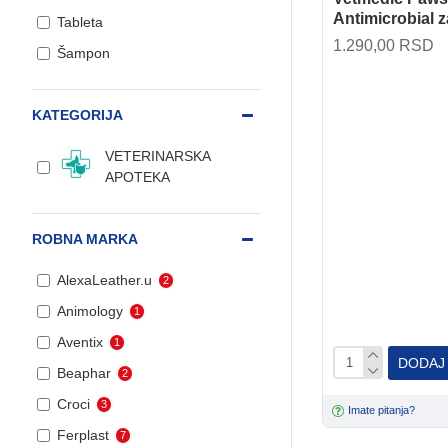
Antimicrobial 
Tableta
1.290,00 RSD
Šampon
KATEGORIJA
VETERINARSKA
APOTEKA
ROBNA MARKA
AlexaLeather.u
2
Animology
1
Aventix
1
DODAJ
Beaphar
2
Croci
3
Imate pitanja?
Ferplast
7