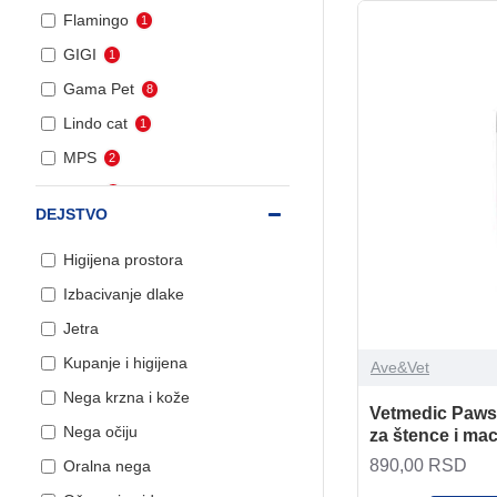
Flamingo
1
GIGI
1
Gama Pet
8
Lindo cat
1
MPS
2
MSD
2
DEJSTVO
Martha Stewart
1
Higijena prostora
Nature's Protection
3
Izbacivanje dlake
Nobby
3
Jetra
Pharmadiet Veterinaria
1
OPKO
Kupanje i higijena
Ave&Vet
Savic
29
Nega krzna i kože
Vetmedic Paw
Tauro Pro Line
4
Nega očiju
za štence i ma
Trixie
20
890,00 RSD
Oralna nega
Vet IQ
2