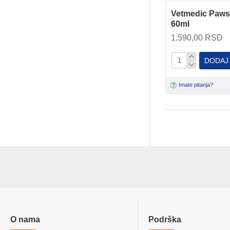
Vetmedic Paws
60ml
1.590,00 RSD
DODAJ
Imate pitanja?
O nama
Podrška