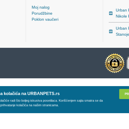
Moj nalog
Urban P
Porudžbine
Nikole
Poklon vaučeri
Urban P
Stanoj
a kolačića na URBANPETS.rs
PR
olačiće radi što boljeg iskustva posetilaca. Korišćenjem sajta smatra se da
 prihvatanje kolačića na našim stranicama.