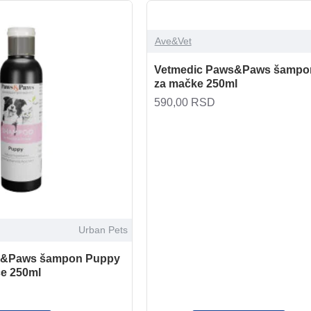
Ave&Vet
Vetmedic Paws&Paws šampo
za mačke 250ml
590,00 RSD
Urban Pets
s&Paws šampon Puppy
ce 250ml