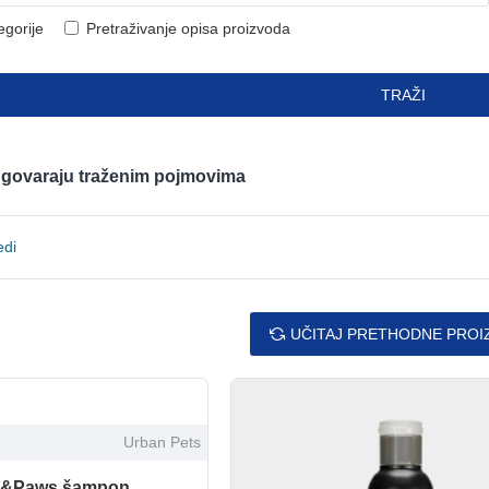
egorije
Pretraživanje opisa proizvoda
TRAŽI
odgovaraju traženim pojmovima
edi
UČITAJ PRETHODNE PROI
Urban Pets
s&Paws šampon