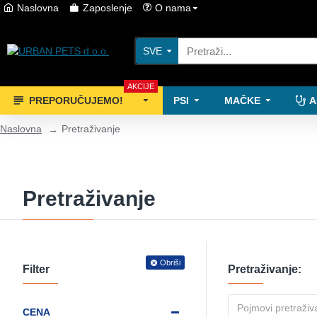
Naslovna
Zaposlenje
O nama
SVE
AKCIJE
PREPORUČUJEMO!
PSI
MAČKE
A
Naslovna
Pretraživanje
Pretraživanje
Obriši
Filter
Pretraživanje:
CENA