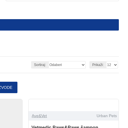
Sortiraj:
Prikaži:
ZVODE
Ave&Vet
Urban Pets
Vetmedic Paws&Paws šampon