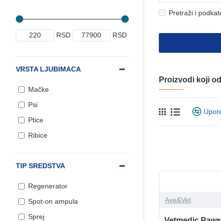
Pretraži i podkat
RSD
RSD
VRSTA LJUBIMACA
Proizvodi koji 
Mačke
Psi
Upor
Ptice
Ribice
TIP SREDSTVA
Regenerator
Ave&Vet
Spot-on ampula
Sprej
Vetmedic Paw