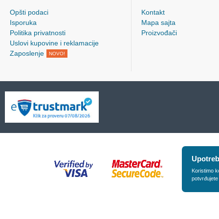
Opšti podaci
Kontakt
Isporuka
Mapa sajta
Politika privatnosti
Proizvođači
Uslovi kupovine i reklamacije
Zaposlenje
NOVO!
Upotreb
Koristimo k
potvrđujete