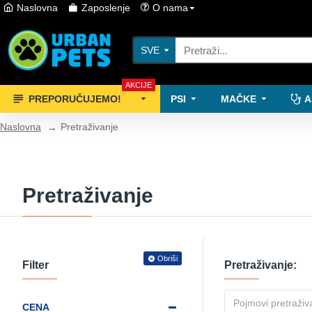
Naslovna
Zaposlenje
O nama
SVE
AKCIJE
PREPORUČUJEMO!
PSI
MAČKE
A
Naslovna
Pretraživanje
Pretraživanje
Obriši
Filter
Pretraživanje:
CENA