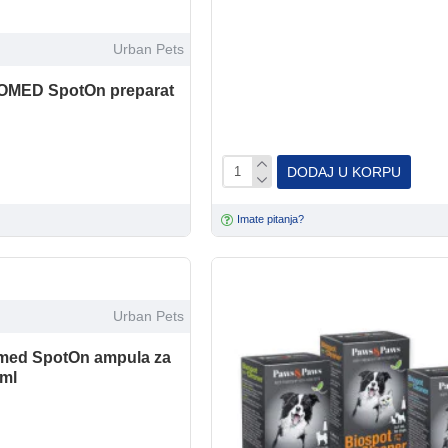
Urban Pets
OMED SpotOn preparat
DODAJ U KORPU
Imate pitanja?
Urban Pets
med SpotOn ampula za
1ml