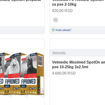
za pse 2-10kg
420,00 RSD
Imate pitanja?
Vetmedic
Vetmedic Moximed SpotOn am
pse 10-25kg 3x2.5ml
4.690,00 RSD