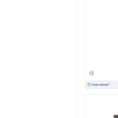
Merial
8
Norbrook
2
Panagro
6
Trixie
1
VetPlanet
5
Vetmedic
3
Vetocanis
4
Vetos Pharma
2
Virbac
9
Zoetis
2
Imate pitanja?