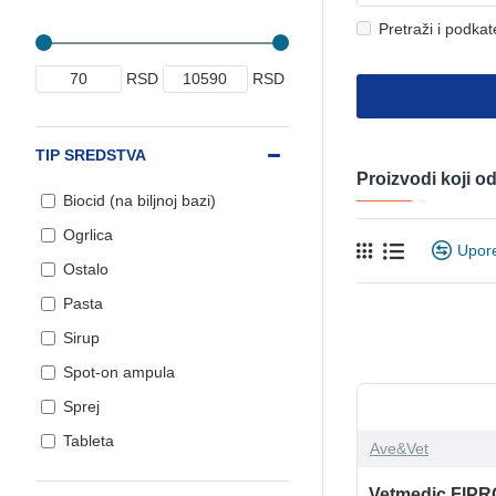
Pretraži i podkat
RSD
RSD
TIP SREDSTVA
Proizvodi koji 
Biocid (na biljnoj bazi)
Ogrlica
Upor
Ostalo
Pasta
Sirup
Spot-on ampula
Sprej
Tableta
Ave&Vet
Vetmedic FIPR