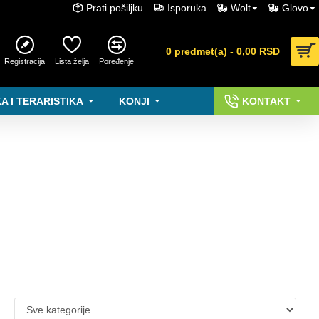
Prati pošiljku
Isporuka
Wolt
Glovo
0 predmet(a) - 0,00 RSD
Registracija
Lista želja
Poređenje
A I TERARISTIKA
KONJI
KONTAKT