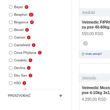
Bayer
9
Ave&Vet
Beaphar
12
Vetmedic FIPR
Biogance
4
za pse 40-60kg
Biovet
2
550,00 RSD
Camon
2
Canishield
2
Ceva-Phylaxia
1
Imate pitanja?
Credelio
1
Dechra
1
Eko San
2
Vetmedic
H3D
1
Vetmedic Moxi
Krka
19
pse 4-10kg 3x
PROIZVOĐAČ
MSD
5
4.290,00 RSD
Magnum
1