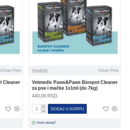
Urban Pets
Ave&Vet
Urban Pets
 Cleaner
Vetmedic Paws&Paws Biospot Cleaner
za pse i mačke 1x1ml (do 7kg)
440,00 RSD
DODAJ U KORPU
Imate pitanja?