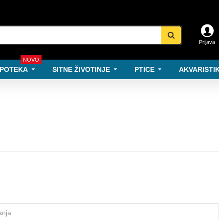
Prijava
NOVO
POTEKA
SITNE ŽIVOTINJE
PTICE
AKVARISTIK