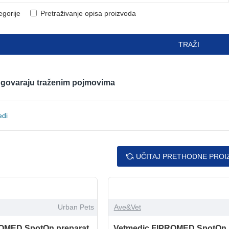
egorije
Pretraživanje opisa proizvoda
TRAŽI
odgovaraju traženim pojmovima
edi
UČITAJ PRETHODNE PROI
Urban Pets
Ave&Vet
OMED SpotOn preparat
Vetmedic FIPROMED SpotOn 