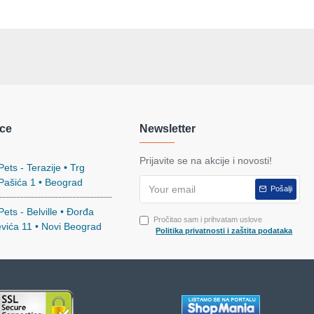
ce
Newsletter
Prijavite se na akcije i novosti!
ets - Terazije • Trg
 Pašića 1 • Beograd
Pošalji
ets - Belville • Đorđa
Pročitao sam i prihvatam uslove
evića 11 • Novi Beograd
Politika privatnosti i zaštita podataka