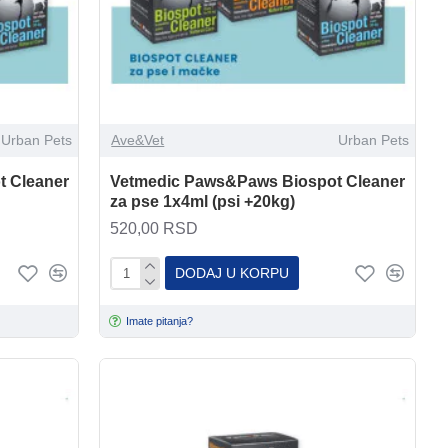
Urban Pets
Ave&Vet
Urban Pets
 Cleaner
Vetmedic Paws&Paws Biospot Cleaner
za pse 1x4ml (psi +20kg)
520,00 RSD
DODAJ U KORPU
Imate pitanja?