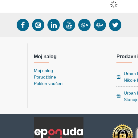
Moj nalog
Prodavni
Moj nalog
Urban P
Porudžbine
Nikole
Poklon vaučeri
Urban P
Stanoj