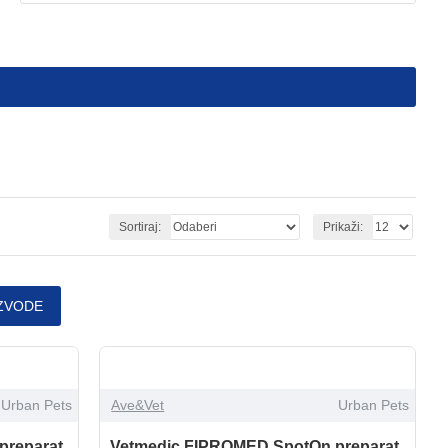
Sortiraj:
Prikaži:
ZVODE
Urban Pets
Ave&Vet
Urban Pets
preparat
Vetmedic FIPROMED SpotOn preparat