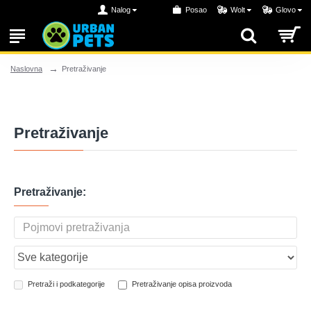
Nalog
Posao
Wolt
Glovo
Pretraživanje
Naslovna
Pretraživanje
Pretraživanje:
Pretraži i podkategorije
Pretraživanje opisa proizvoda