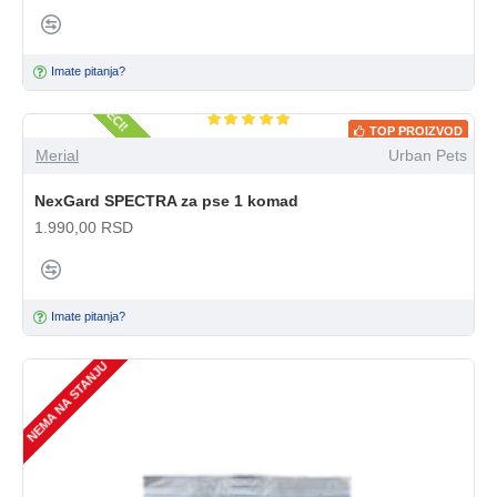
SAMO U APOTECI!
Imate pitanja?
TOP PROIZVOD
Merial
Urban Pets
POPULARNO
NexGard SPECTRA za pse 1 komad
1.990,00 RSD
Imate pitanja?
NEMA NA STANJU