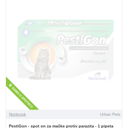
SAMO U APOTECI!
Norbrook
Urban Pets
PestiGon - spot on za mačke protiv parazita - 1 pipeta