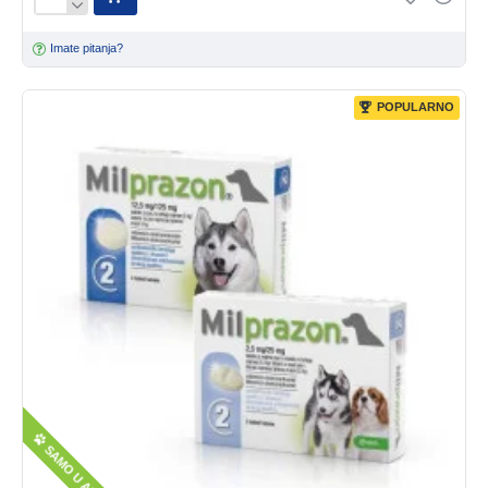
Imate pitanja?
POPULARNO
SAMO U APOTECI!