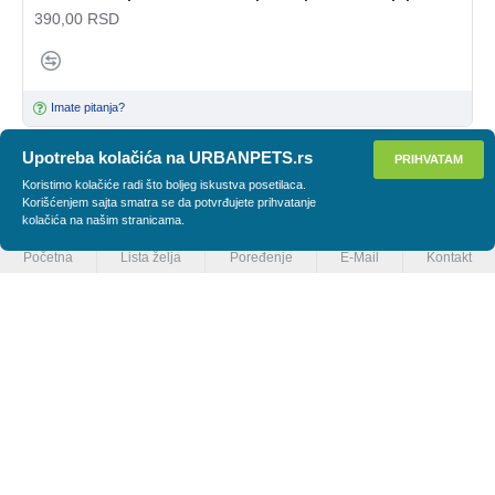
390,00 RSD
Imate pitanja?
Upotreba kolačića na URBANPETS.rs
PRIHVATAM
PRIMENI FILTER
Koristimo kolačiće radi što boljeg iskustva posetilaca.
Korišćenjem sajta smatra se da potvrđujete prihvatanje
kolačića na našim stranicama.
Početna
Lista želja
Poređenje
E-Mail
Kontakt