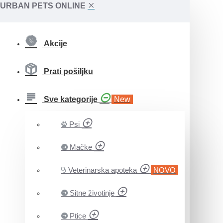
URBAN PETS ONLINE
Akcije
Prati pošiljku
Sve kategorije
New
Psi
Mačke
Veterinarska apoteka
NOVO
Sitne životinje
Ptice