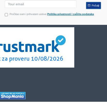
Pošalji
Pročitao sam i prihvatam uslove
Politika privatnosti i zaštita podataka