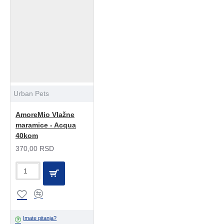
Urban Pets
AmoreMio Vlažne
maramice - Acqua
40kom
370,00 RSD
Imate pitanja?