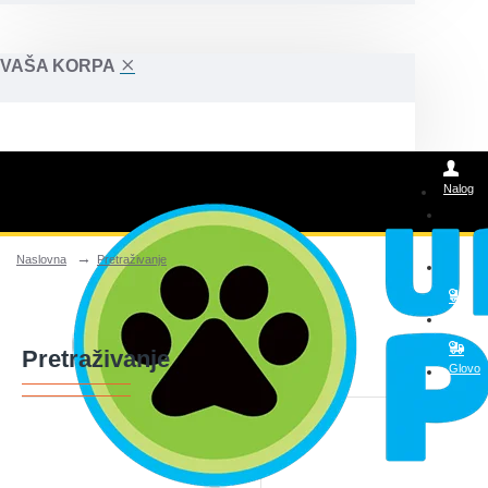
VAŠA KORPA
Nalog
Naslovna
Pretraživanje
Posao
Wolt
Pretraživanje
Glovo