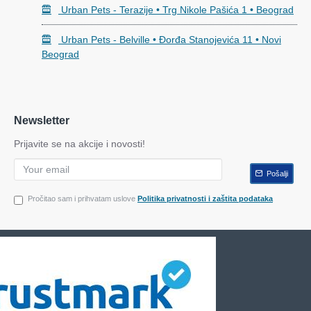
Urban Pets - Terazije • Trg Nikole Pašića 1 • Beograd
Urban Pets - Belville • Đorđa Stanojevića 11 • Novi
Beograd
Newsletter
Prijavite se na akcije i novosti!
Pošalji
Pročitao sam i prihvatam uslove
Politika privatnosti i zaštita podataka