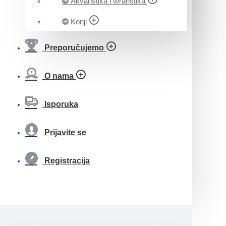
Akvaristika i teraristika
Konji
Preporučujemo
O nama
Isporuka
Prijavite se
Registracija