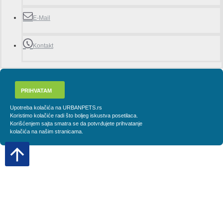
E-Mail
Kontakt
PRIHVATAM
Upotreba kolačića na URBANPETS.rs
Koristimo kolačiće radi što boljeg iskustva posetilaca.
Korišćenjem sajta smatra se da potvrđujete prihvatanje
kolačića na našim stranicama.