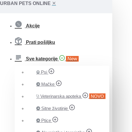
URBAN PETS ONLINE
Akcije
Prati pošiljku
Sve kategorije
New
Psi
Mačke
Veterinarska apoteka
NOVO
Sitne životinje
Ptice