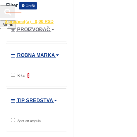
Filter
Obriši
0 predmet(a) - 0,00 RSD
Menu
PROIZVOĐAČ
ROBNA MARKA
Krka
1
TIP SREDSTVA
Spot-on ampula